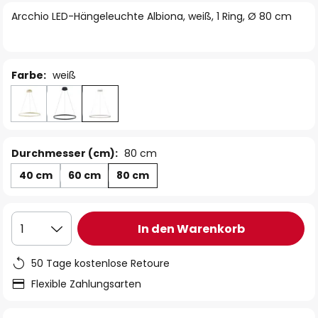
springen
Arcchio LED-Hängeleuchte Albiona, weiß, 1 Ring, Ø 80 cm
Farbe:
weiß
Durchmesser (cm):
80 cm
40 cm
60 cm
80 cm
In den Warenkorb
1
50 Tage kostenlose Retoure
Flexible Zahlungsarten