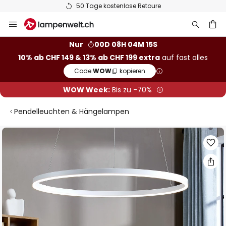
50 Tage kostenlose Retoure
Zum
Inhalt
springen
Nur
00D 08H 04M 14S
10% ab CHF 149 & 13% ab CHF 199 extra
auf fast alles
he
Code:
WOW
kopieren
WOW Week:
Bis zu -70%
Pendelleuchten & Hängelampen
Zum
Ende
der
Bildgalerie
springen