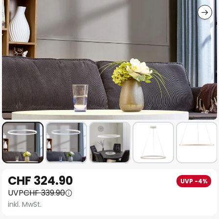
Zum
CHF 324.90
UVP -4%
Anfang
UVP
CHF 339.90
der
inkl. MwSt.
Bildgalerie