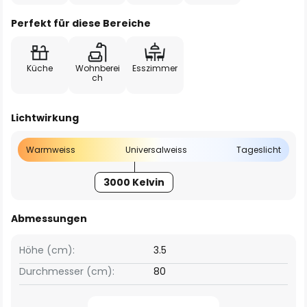
Perfekt für diese Bereiche
Küche
Wohnberei
Esszimmer
ch
Lichtwirkung
Warmweiss
Universalweiss
Tageslicht
3000 Kelvin
Abmessungen
Höhe (cm):
3.5
Durchmesser (cm):
80