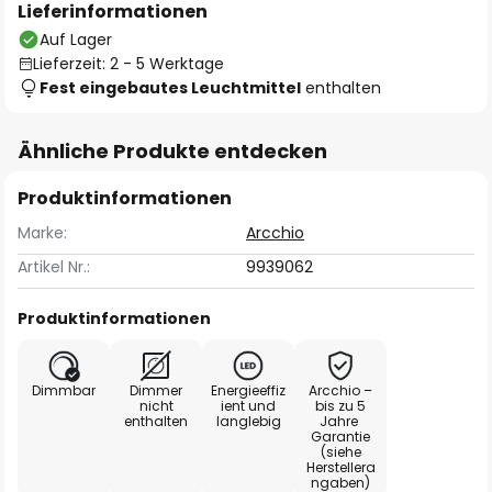
Lieferinformationen
Auf Lager
Lieferzeit: 2 - 5 Werktage
Fest eingebautes Leuchtmittel
enthalten
Ähnliche Produkte entdecken
Produktinformationen
Marke:
Arcchio
Artikel Nr.:
9939062
Produktinformationen
Dimmbar
Dimmer
Energieeffiz
Arcchio –
nicht
ient und
bis zu 5
enthalten
langlebig
Jahre
Garantie
(siehe
Herstellera
ngaben)