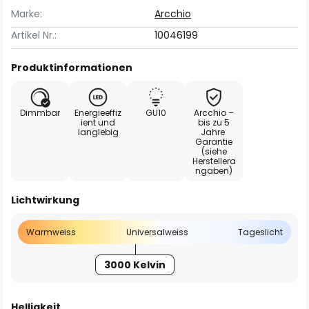
Marke:
Arcchio
Artikel Nr.:
10046199
Produktinformationen
Dimmbar
Energieeffiz
GU10
Arcchio –
ient und
bis zu 5
langlebig
Jahre
Garantie
(siehe
Herstellera
ngaben)
Lichtwirkung
Warmweiss
Universalweiss
Tageslicht
3000 Kelvin
Helligkeit