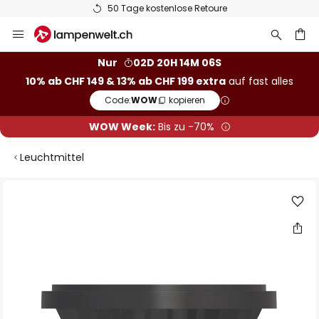
50 Tage kostenlose Retoure
Zum
Inhalt
springen
Nur
02D 20H 14M 06S
10% ab CHF 149 & 13% ab CHF 199 extra
auf fast alles
he
Code:
WOW
kopieren
WOW Week:
Bis zu -70%
Leuchtmittel
Zum
Ende
der
Bildgalerie
springen