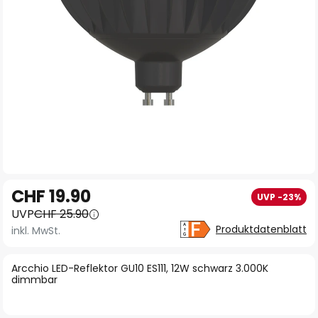
Zum
CHF 19.90
UVP -23%
Anfang
UVP
CHF 25.90
der
Produktdatenblatt
inkl. MwSt.
Bildgalerie
springen
Arcchio LED-Reflektor GU10 ES111, 12W schwarz 3.000K
dimmbar