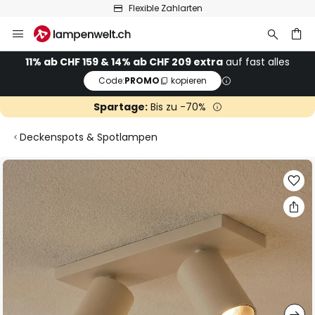
Flexible Zahlarten
Zum
Inhalt
springen
11% ab CHF 159 & 14% ab CHF 209 extra
auf fast alles
Code:
PROMO
kopieren
he
Spartage:
Bis zu -70%
Deckenspots & Spotlampen
Zum
Ende
der
Bildgalerie
springen