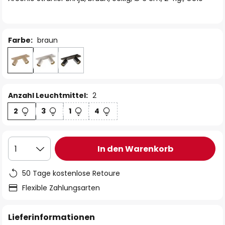
Farbe:
braun
Anzahl Leuchtmittel:
2
2
3
1
4
In den Warenkorb
1
50 Tage kostenlose Retoure
Flexible Zahlungsarten
Lieferinformationen