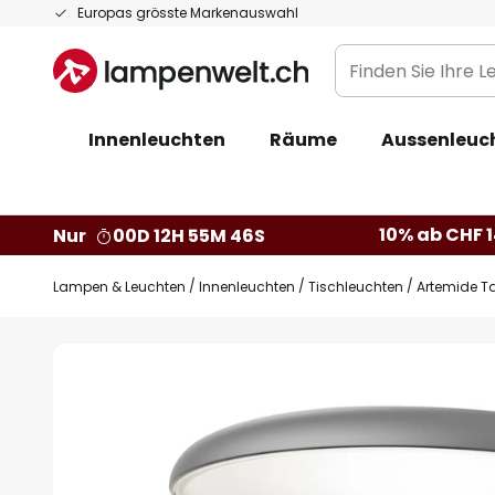
Zum
Europas grösste Markenauswahl
Inhalt
Finden
springen
Sie
Ihre
Innenleuchten
Räume
Aussenleuc
Leuchte...
10% ab CHF 1
Nur
00D 12H 55M 45S
Lampen & Leuchten
Innenleuchten
Tischleuchten
Artemide Ta
Zum
Ende
der
Bildgalerie
springen