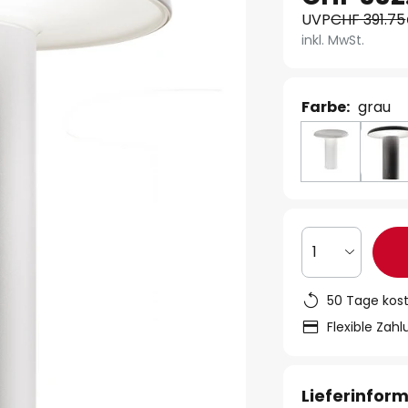
UVP
CHF 391.75
inkl. MwSt.
Farbe:
grau
1
50 Tage kos
Flexible Zah
Lieferinfor