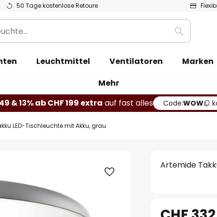
50 Tage kostenlose Retoure
Flexi
Suche
hten
Leuchtmittel
Ventilatoren
Marken
Mehr
49 & 13% ab CHF 199 extra
auf fast alles
Code:
WOW
k
kku LED-Tischleuchte mit Akku, grau
Artemide Takku
CHF 332