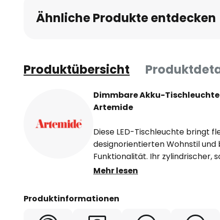
Ähnliche Produkte entdecken
Produktübersicht
Produktdeta
Dimmbare Akku-Tischleuchte
Artemide
Diese LED-Tischleuchte bringt fl
designorientierten Wohnstil und 
Funktionalität. Ihr zylindrischer
sehr flachen, runden Schirm abg
Mehr lesen
ein Diffusor integriert ist. Dieser 
Richtung Tischfläche. Die einheit
Produktinformationen
schlicht, aber elegant erschein
Beleuchtungsaccessoire für ver