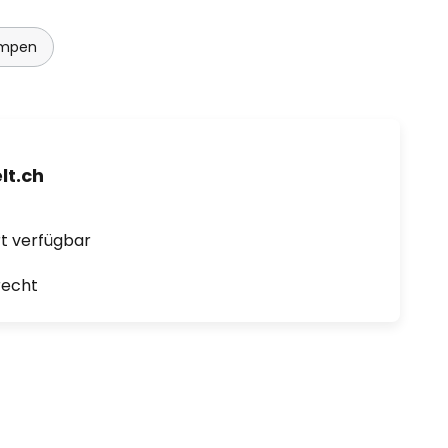
ampen
t.ch
ort verfügbar
recht