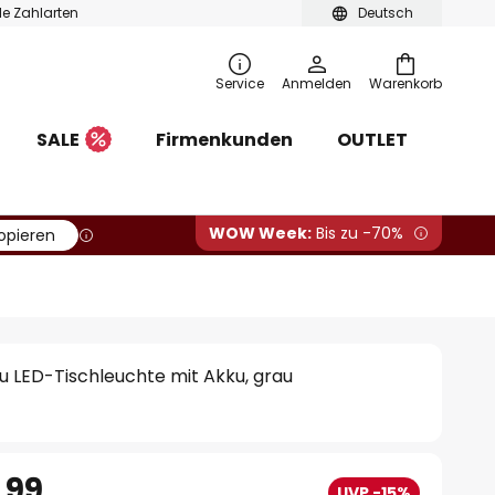
ble Zahlarten
Deutsch
Service
Anmelden
Warenkorb
SALE
Firmenkunden
OUTLET
WOW Week:
Bis zu -70%
opieren
 LED-Tischleuchte mit Akku, grau
.99
UVP -15%