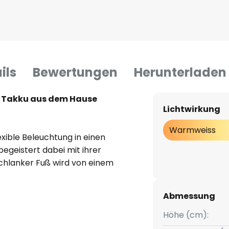
ils
Bewertungen
Herunterladen
 Takku aus dem Hause
Lichtwirkung
Warmweiss
exible Beleuchtung in einen
begeistert dabei mit ihrer
, schlanker Fuß wird von einem
erundet, an dessen Unterseite
lenkt das Licht blendfrei in
Abmessung
liche Farbgestaltung lässt sie
en und macht Takku zum idealen
Höhe (cm):
schiedenste Räume und Anlässe.