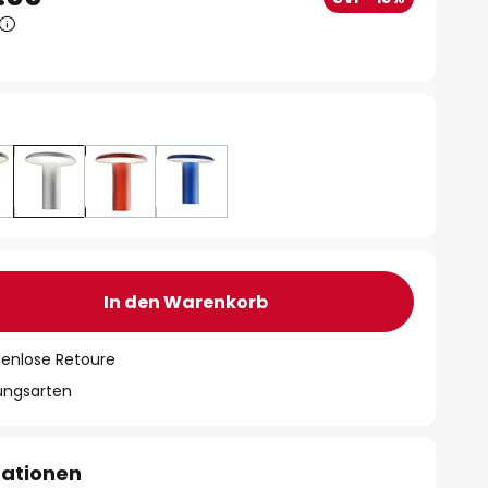
In den Warenkorb
tenlose Retoure
lungsarten
mationen