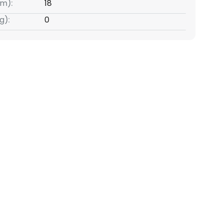
m):
18
g):
0