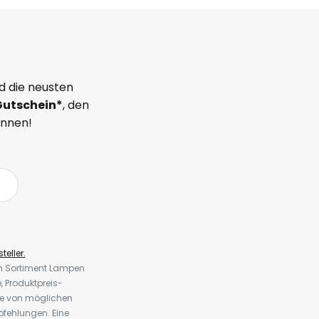
d die neusten
Gutschein*
, den
önnen!
teller.
em Sortiment Lampen
 Produktpreis-
te von möglichen
fehlungen. Eine