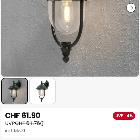
Zum
CHF 61.90
UVP -4%
Anfang
UVP
CHF 64.76
der
inkl. MwSt.
Bildgalerie