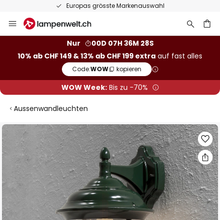
Europas grösste Markenauswahl
Zum
Inhalt
springen
Nur
00D 07H 36M 27S
10% ab CHF 149 & 13% ab CHF 199 extra
auf fast alles
he
Code:
WOW
kopieren
WOW Week:
Bis zu -70%
Aussenwandleuchten
Zum
Ende
der
Bildgalerie
springen