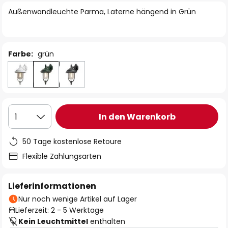
springen
Außenwandleuchte Parma, Laterne hängend in Grün
Farbe:
grün
In den Warenkorb
1
50 Tage kostenlose Retoure
Flexible Zahlungsarten
Lieferinformationen
Nur noch wenige Artikel auf Lager
Lieferzeit: 2 - 5 Werktage
Kein Leuchtmittel
enthalten