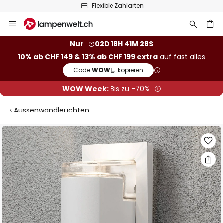
Flexible Zahlarten
Zum
Inhalt
springen
Nur
02D 18H 41M 27S
10% ab CHF 149 & 13% ab CHF 199 extra
auf fast alles
he
Code:
WOW
kopieren
WOW Week:
Bis zu -70%
Aussenwandleuchten
Zum
Ende
der
Bildgalerie
springen