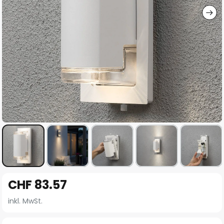
Zum
CHF 83.57
Anfang
der
inkl. MwSt.
Bildgalerie