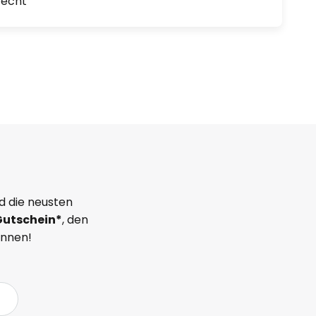
recht
d die neusten
Gutschein*
, den
önnen!