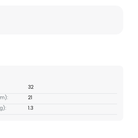
32
m):
21
g):
1.3