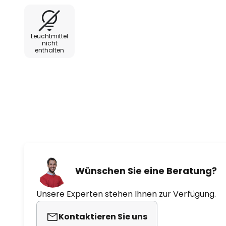
Die Lieferung erfolgt ohne Schnur / Aufhängung. De
Verwendung einer Angelschnur zum Aufhängen und S
Leuchtmittel
wunderschöne schwebende Illusion des Blumentopfs 
nicht
enthalten
Blumen im Wohnzimmer oder mit frischen Kräutern 
Pflegehinweise: Um Schmutz und Staub zu entferne
Tuch mit lauwarmem Wasser und einem milden Rein
Produkt bei Bedarf mit einem weichen, trockenen 
Abkratzen mit einem Scheuertuch, das die Oberfl
Wünschen Sie eine Beratung?
Unsere Experten stehen Ihnen zur Verfügung.
Kontaktieren Sie uns