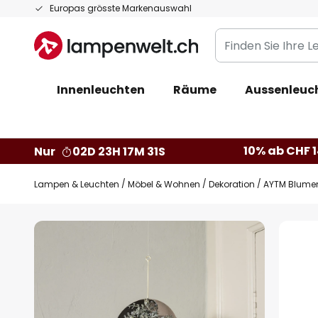
Zum
Europas grösste Markenauswahl
Inhalt
Finden
springen
Sie
Ihre
Innenleuchten
Räume
Aussenleuc
Leuchte...
10% ab CHF 1
Nur
02D 23H 17M 31S
Lampen & Leuchten
Möbel & Wohnen
Dekoration
AYTM Blumen
Zum
Ende
der
Bildgalerie
springen