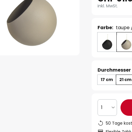
inkl. MwSt.
Farbe:
taupe 
Durchmesser 
17 cm
21 cm
1
50 Tage kos
Flexible Zah