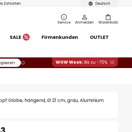
ble Zahlarten
Deutsch
Service
Anmelden
Warenkorb
SALE
Firmenkunden
OUTLET
WOW Week:
Bis zu -70%
opieren
pf Globe, hängend, Ø 21 cm, grau, Aluminium
63