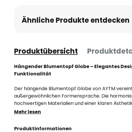
Ähnliche Produkte entdecken
Produktübersicht
Produktdeta
Hängender Blumentopf Globe – Elegantes Design 
Funktionalität
Der hängende Blumentopf Globe von AYTM vereint e
außergewöhnlichen Formensprache. Die harmonis
hochwertigen Materialien und einer klaren Ästhetik
Blickfang in jedem Raum. Die schwebende Konstruk
Mehr lesen
besondere Leichtigkeit und schafft eine einzigartig
elegante Weise zu präsentieren.
Produktinformationen