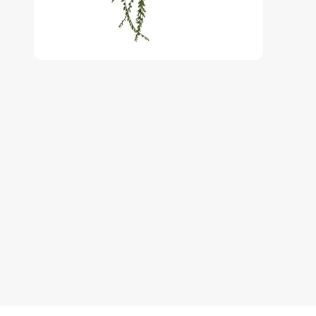
Zum
Anfang
der
Bildgalerie
springen