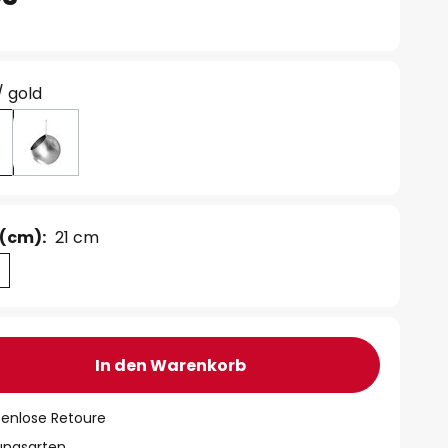
/ gold
(cm):
21 cm
In den Warenkorb
tenlose Retoure
lungsarten