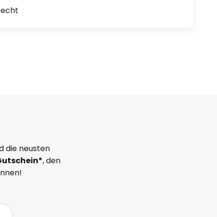
recht
d die neusten
Gutschein*
, den
önnen!