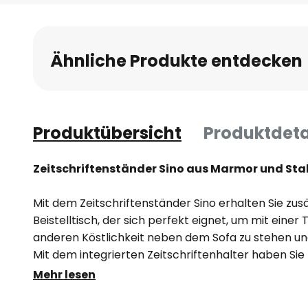
Anfang
der
Bildgalerie
Ähnliche Produkte entdecken
springen
Produktübersicht
Produktdeta
Zeitschriftenständer Sino aus Marmor und Sta
Mit dem Zeitschriftenständer Sino erhalten Sie zusät
Beistelltisch, der sich perfekt eignet, um mit einer
anderen Köstlichkeit neben dem Sofa zu stehen und
Mit dem integrierten Zeitschriftenhalter haben Sie 
zeitschriften immer griffbereit.
Mehr lesen
Das Gestell aus Stahl wird von einer Tischplatte 