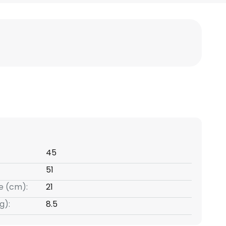
45
51
e (cm):
21
g):
8.5