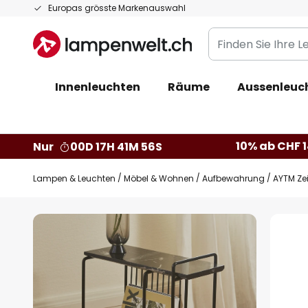
Zum
Europas grösste Markenauswahl
Inhalt
Finden
springen
Sie
Ihre
Innenleuchten
Räume
Aussenleuc
Leuchte...
10% ab CHF 1
Nur
00D 17H 41M 55S
Lampen & Leuchten
Möbel & Wohnen
Aufbewahrung
AYTM Zei
Zum
Ende
der
Bildgalerie
springen