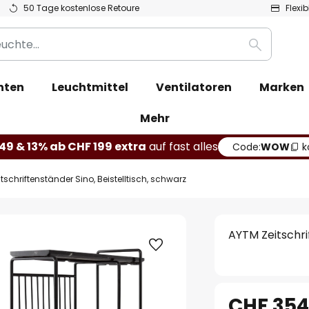
50 Tage kostenlose Retoure
Flexi
Suche
hten
Leuchtmittel
Ventilatoren
Marken
Mehr
49 & 13% ab CHF 199 extra
auf fast alles
Code:
WOW
k
tschriftenständer Sino, Beistelltisch, schwarz
AYTM Zeitschri
CHF 354