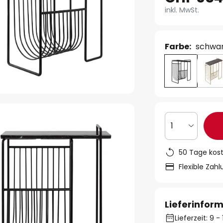
inkl. MwSt.
Farbe:
schwa
1
50 Tage kos
Flexible Zah
Lieferinfor
Lieferzeit: 9 