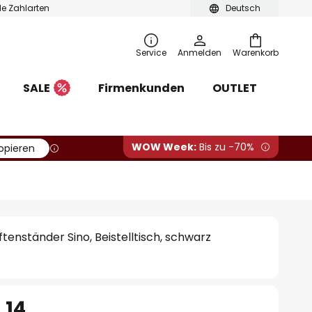
ble Zahlarten
Deutsch
Service
Anmelden
Warenkorb
SALE
Firmenkunden
OUTLET
WOW Week:
Bis zu -70%
opieren
ftenständer Sino, Beistelltisch, schwarz
.14