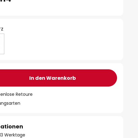
rz
In den Warenkorb
tenlose Retoure
lungsarten
mationen
- 13 Werktage