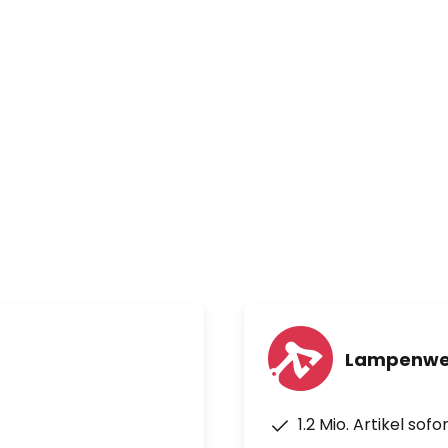
rtigt mit Gummifüßen. Maximale
en, wischen Sie den Gegenstand
e Säuren oder säurehaltigen
, dass Sie saure und normale
wurden, sofort abwischen, um
Lampenwel
1.2 Mio. Artikel sof