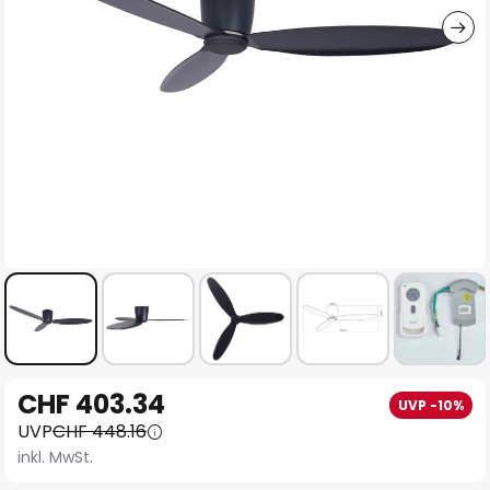
Zum
CHF 403.34
UVP -10%
Anfang
UVP
CHF 448.16
der
inkl. MwSt.
Bildgalerie