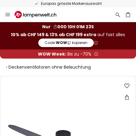
Europas grösste Markenauswahl
Zum
Inhalt
springen
Nur
00D 10H 01M 22S
10% ab CHF 149 & 13% ab CHF 199 extra
auf fast alles
he
Code:
WOW
kopieren
WOW Week:
Bis zu -70%
Deckenventilatoren ohne Beleuchtung
Zum
Ende
der
Bildgalerie
springen