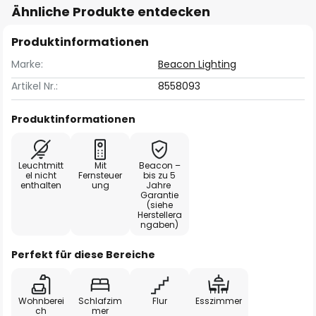
Ähnliche Produkte entdecken
Produktinformationen
Marke:
Beacon Lighting
Artikel Nr.:
8558093
Produktinformationen
Leuchtmitt
Mit
Beacon –
el nicht
Fernsteuer
bis zu 5
enthalten
ung
Jahre
Garantie
(siehe
Herstellera
ngaben)
Perfekt für diese Bereiche
Wohnberei
Schlafzim
Flur
Esszimmer
ch
mer