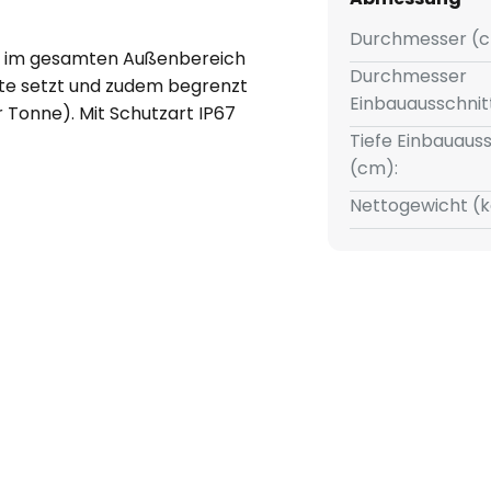
Durchmesser (c
t im gesamten Außenbereich
Durchmesser
ente setzt und zudem begrenzt
Einbauausschnit
 Tonne). Mit Schutzart IP67
guss mit Edelstahl-Abdeckung.
Tiefe Einbauauss
 enthalten.
(cm):
Nettogewicht (k
bau:
ben, sollte eine effektive
erung vorgesehen sein.
gen installieren - auf der
tehendes Wasser sammeln.