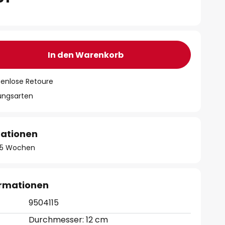
In den Warenkorb
tenlose Retoure
lungsarten
mationen
 - 5 Wochen
ormationen
9504115
Durchmesser: 12 cm