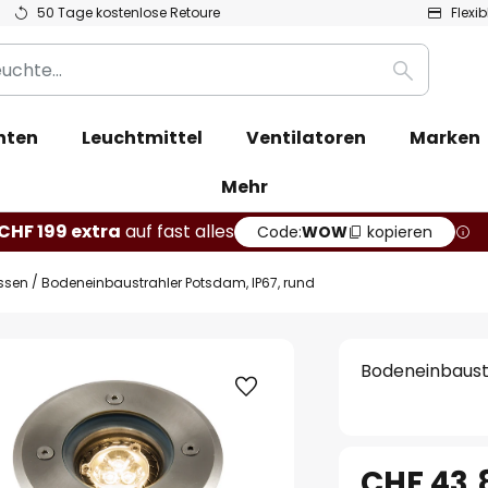
50 Tage kostenlose Retoure
Flexi
Suche
hten
Leuchtmittel
Ventilatoren
Marken
Mehr
CHF 199 extra
auf fast alles
Code:
WOW
kopieren
ssen
Bodeneinbaustrahler Potsdam, IP67, rund
Bodeneinbaust
CHF 43.