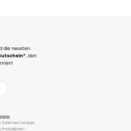
d die neusten
Gutschein*
, den
önnen!
teller.
em Sortiment Lampen
 Produktpreis-