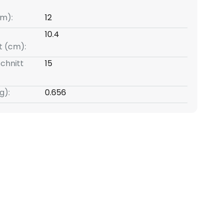
m):
12
10.4
t (cm):
chnitt
15
g):
0.656