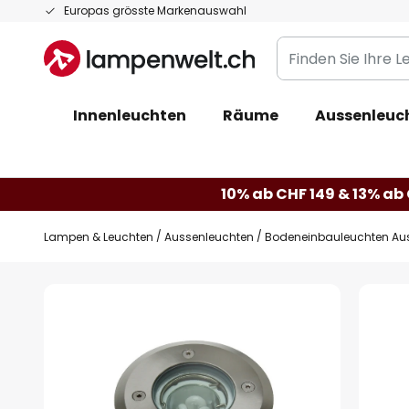
Zum
Europas grösste Markenauswahl
Inhalt
Finden
springen
Sie
Ihre
Innenleuchten
Räume
Aussenleuc
Leuchte...
10% ab CHF 149 & 13% ab 
Lampen & Leuchten
Aussenleuchten
Bodeneinbauleuchten Au
Zum
Ende
der
Bildgalerie
springen