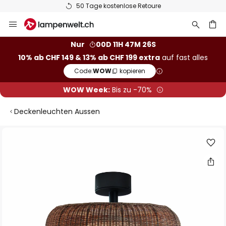
50 Tage kostenlose Retoure
Zum
Inhalt
springen
Nur
00D 11H 47M 26S
10% ab CHF 149 & 13% ab CHF 199 extra
auf fast alles
he
Code:
WOW
kopieren
WOW Week:
Bis zu -70%
Deckenleuchten Aussen
Zum
Ende
der
Bildgalerie
springen