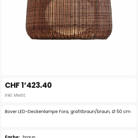
Zum
CHF 1’423.40
Anfang
der
inkl. MwSt.
Bildgalerie
springen
Bover LED-Deckenlampe Fora, grafitbraun/braun, Ø 50 cm
Farbe:
braun