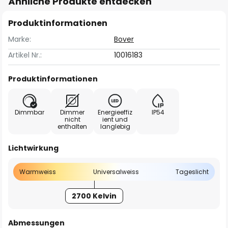
Ähnliche Produkte entdecken
Produktinformationen
Marke:
Bover
Artikel Nr.:
10016183
Produktinformationen
Dimmbar
Dimmer
Energieeffiz
IP54
nicht
ient und
enthalten
langlebig
Lichtwirkung
Warmweiss
Universalweiss
Tageslicht
2700 Kelvin
Abmessungen