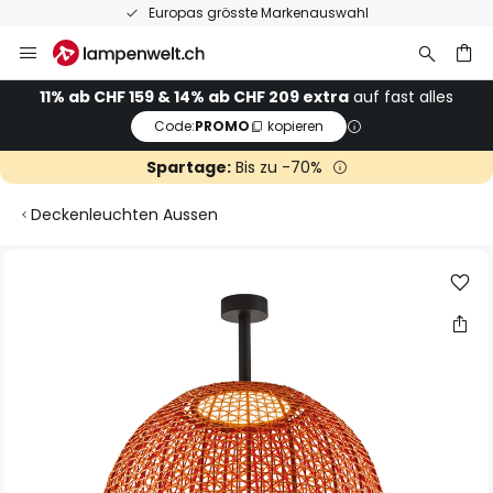
Europas grösste Markenauswahl
Zum
Inhalt
springen
11% ab CHF 159 & 14% ab CHF 209 extra
auf fast alles
Code:
PROMO
kopieren
he
Spartage:
Bis zu -70%
Deckenleuchten Aussen
Zum
Ende
der
Bildgalerie
springen