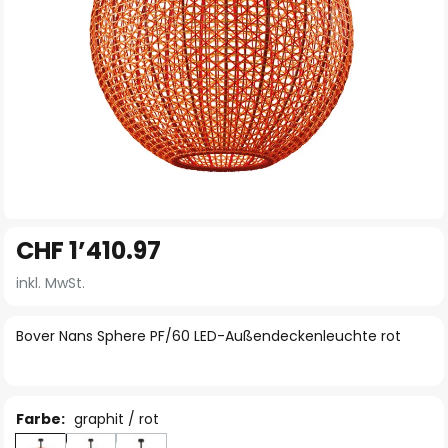
Zum
CHF 1’410.97
Anfang
der
inkl. MwSt.
Bildgalerie
springen
Bover Nans Sphere PF/60 LED-Außendeckenleuchte rot
Farbe:
graphit / rot