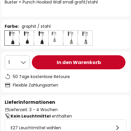
springen
Buster + Punch Hooked Wall small grafit/stahl
Farbe:
graphit / stahl
In den Warenkorb
1
50 Tage kostenlose Retoure
Flexible Zahlungsarten
Lieferinformationen
Lieferzeit: 3 - 4 Wochen
Kein Leuchtmittel
enthalten
E27 Leuchtmittel wählen