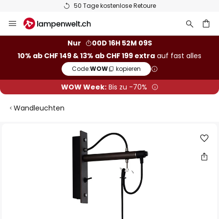
Flexible Zahlarten
Zum
Inhalt
springen
Nur
00D 16H 52M 09S
10% ab CHF 149 & 13% ab CHF 199 extra
auf fast alles
he
Code:
WOW
kopieren
WOW Week:
Bis zu -70%
Wandleuchten
Zum
Ende
der
Bildgalerie
springen