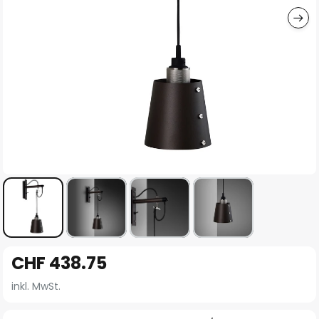
Zum
CHF 438.75
Anfang
der
inkl. MwSt.
Bildgalerie