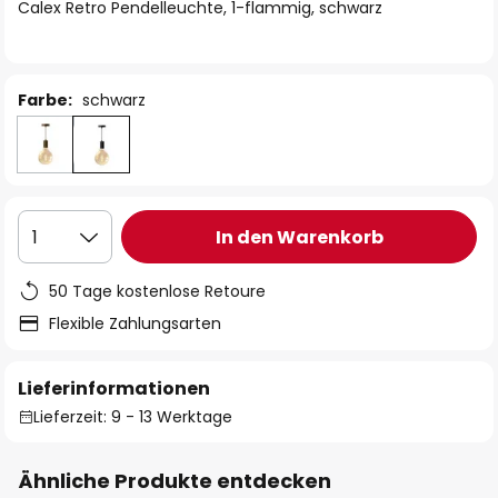
springen
Calex Retro Pendelleuchte, 1-flammig, schwarz
Farbe:
schwarz
In den Warenkorb
1
50 Tage kostenlose Retoure
Flexible Zahlungsarten
Lieferinformationen
Lieferzeit: 9 - 13 Werktage
Ähnliche Produkte entdecken