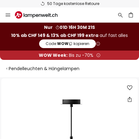
50 Tage kostenlose Retoure
Zum
Inhalt
springen
Nur
01D 16H 30M 21S
10% ab CHF 149 & 13% ab CHF 199 extra
auf fast alles
he
Code:
WOW
kopieren
WOW Week:
Bis zu -70%
Pendelleuchten & Hängelampen
Zum
Ende
der
Bildgalerie
springen