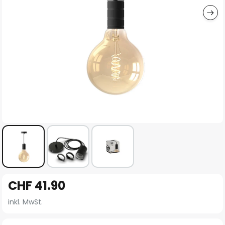
Zum
CHF 41.90
Anfang
der
inkl. MwSt.
Bildgalerie