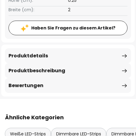
Höhe (cm):
0.25
Breite (cm):
2
Haben Sie Fragen zu diesem Artikel?
Produktdetails
Produktbeschreibung
Bewertungen
Ähnliche Kategorien
Weiße LED-Strips
Dimmbare LED-Strips
Dimmbare L