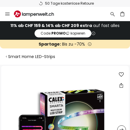
50 Tage kostenlose Retoure
Zum
Inhalt
springen
11% ab CHF 159 & 14% ab CHF 209 extra
auf fast alles
Code:
PROMO
kopieren
he
Spartage:
Bis zu -70%
Smart Home LED-Strips
Zum
Ende
der
Bildgalerie
springen