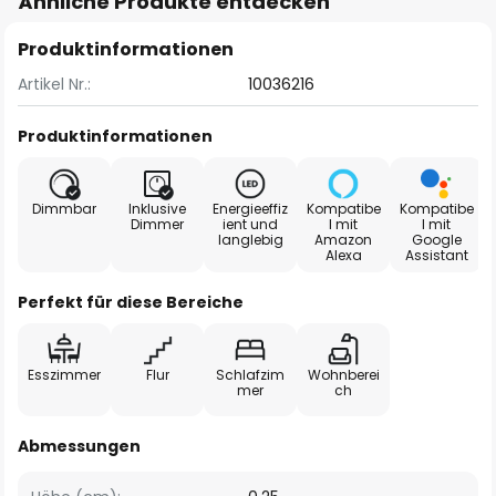
Ähnliche Produkte entdecken
Produktinformationen
Artikel Nr.:
10036216
Produktinformationen
Dimmbar
Inklusive
Energieeffiz
Kompatibe
Kompatibe
Dimmer
ient und
l mit
l mit
langlebig
Amazon
Google
Alexa
Assistant
Perfekt für diese Bereiche
Esszimmer
Flur
Schlafzim
Wohnberei
mer
ch
Abmessungen