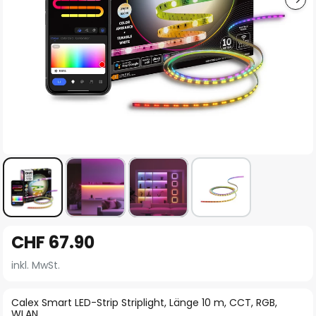
Zum
CHF 67.90
Anfang
der
inkl. MwSt.
Bildgalerie
springen
Calex Smart LED-Strip Striplight, Länge 10 m, CCT, RGB,
WLAN