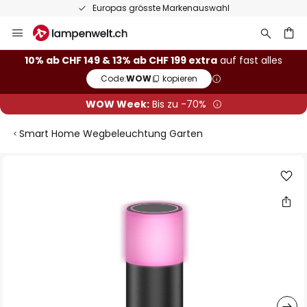
Europas grösste Markenauswahl
Zum
Inhalt
springen
10% ab CHF 149 & 13% ab CHF 199 extra
auf fast alles
Code:
WOW
kopieren
he
WOW Week:
Bis zu -70%
Smart Home Wegbeleuchtung Garten
Zum
Ende
der
Bildgalerie
springen