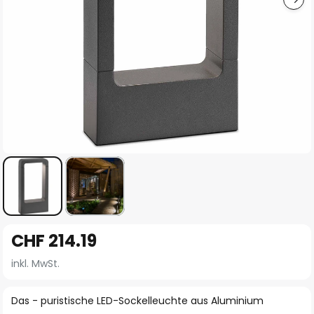
Zum
CHF 214.19
Anfang
der
inkl. MwSt.
Bildgalerie
springen
Das - puristische LED-Sockelleuchte aus Aluminium