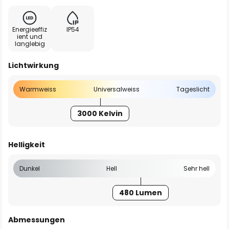
Energieeffiz
IP54
ient und
langlebig
Lichtwirkung
Warmweiss
Universalweiss
Tageslicht
3000 Kelvin
Helligkeit
Dunkel
Hell
Sehr hell
480 Lumen
Abmessungen