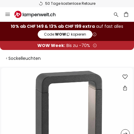
50 Tage kostenlose Retoure
Zum
Inhalt
springen
10% ab CHF 149 & 13% ab CHF 199 extra
auf fast alles
Code:
WOW
kopieren
he
WOW Week:
Bis zu -70%
Sockelleuchten
Zum
Ende
der
Bildgalerie
springen