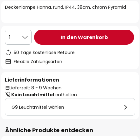
springen
Deckenlampe Hanna, rund, IP44, 38cm, chrom Pyramid
In den Warenkorb
1
50 Tage kostenlose Retoure
Flexible Zahlungsarten
Lieferinformationen
Lieferzeit: 8 - 9 Wochen
Kein Leuchtmittel
enthalten
G9 Leuchtmittel wählen
Ähnliche Produkte entdecken