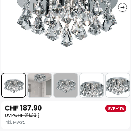
Zum
CHF 187.90
UVP -11%
Anfang
UVP
CHF 211.33
der
inkl. MwSt.
Bildgalerie