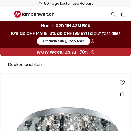
50 Tage kostenlose Retoure
Zum
Inhalt
springen
Nur
02D 11H 42M 50S
10% ab CHF 149 & 13% ab CHF 199 extra
auf fast alles
he
Code:
WOW
kopieren
WOW Week:
Bis zu -70%
Deckenleuchten
Zum
Ende
der
Bildgalerie
springen