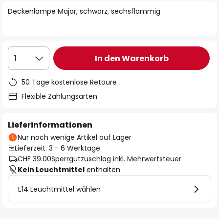
springen
Deckenlampe Major, schwarz, sechsflammig
In den Warenkorb
1
50 Tage kostenlose Retoure
Flexible Zahlungsarten
Lieferinformationen
Nur noch wenige Artikel auf Lager
Lieferzeit: 3 - 6 Werktage
CHF 39.00
Sperrgutzuschlag inkl. Mehrwertsteuer
Kein Leuchtmittel
enthalten
E14 Leuchtmittel wählen