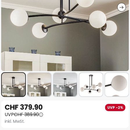
Zum
CHF 379.90
UVP -2%
Anfang
UVP
CHF 389.90
der
inkl. MwSt.
Bildgalerie