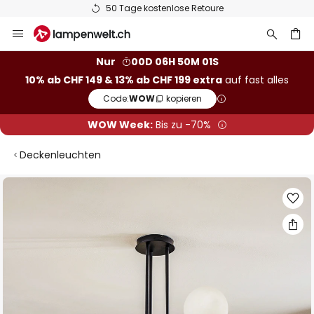
50 Tage kostenlose Retoure
Zum
Inhalt
springen
Nur
00D 06H 50M 00S
10% ab CHF 149 & 13% ab CHF 199 extra
auf fast alles
he
Code:
WOW
kopieren
WOW Week:
Bis zu -70%
Deckenleuchten
Zum
Ende
der
Bildgalerie
springen