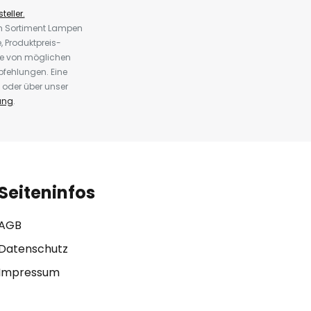
teller.
em Sortiment Lampen
 Produktpreis-
te von möglichen
fehlungen. Eine
 oder über unser
ung
.
Seiteninfos
AGB
Datenschutz
Impressum