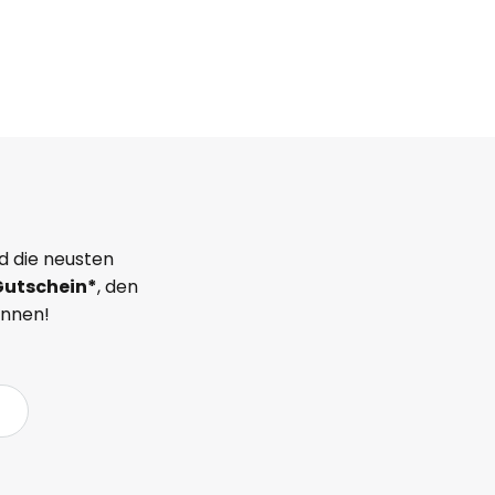
d die neusten
Gutschein*
, den
önnen!