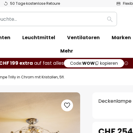
50 Tage kostenlose Retoure
Flexi
Suche
hten
Leuchtmittel
Ventilatoren
Marken
Mehr
CHF 199 extra
auf fast alles
Code:
WOW
kopieren
e Trilly in Chrom mit Kristallen, 5fl.
Deckenlampe Tri
CHF 254