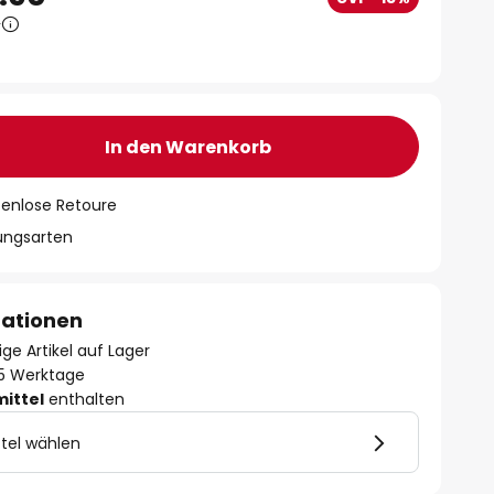
0
In den Warenkorb
tenlose Retoure
lungsarten
mationen
ge Artikel auf Lager
- 5 Werktage
mittel
enthalten
tel wählen