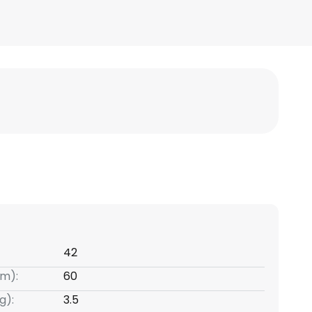
42
m):
60
g):
3.5