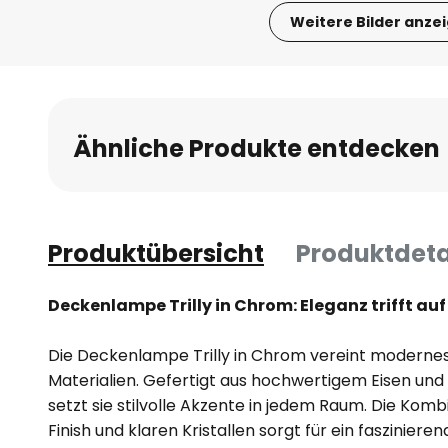
Weitere Bilder anze
Zum
Anfang
der
Bildgalerie
Ähnliche Produkte entdecken
springen
Produktübersicht
Produktdeta
Deckenlampe Trilly in Chrom: Eleganz trifft auf 
Die Deckenlampe Trilly in Chrom vereint modernes
Materialien. Gefertigt aus hochwertigem Eisen und 
setzt sie stilvolle Akzente in jedem Raum. Die Ko
Finish und klaren Kristallen sorgt für ein fasziniere