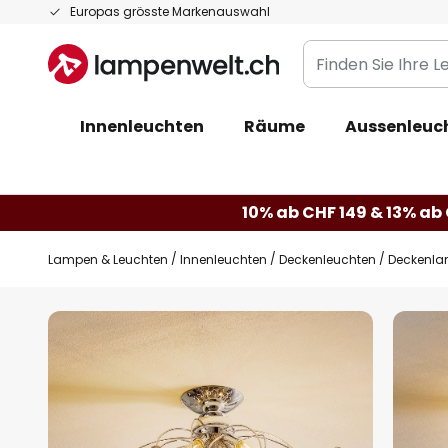
Zum
Europas grösste Markenauswahl
Inhalt
Finden
springen
Sie
Ihre
Innenleuchten
Räume
Aussenleuc
Leuchte...
10% ab CHF 149 & 13% ab 
Lampen & Leuchten
Innenleuchten
Deckenleuchten
Deckenlamp
Zum
Ende
der
Bildgalerie
springen