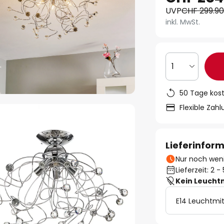
UVP
CHF 299.9
inkl. MwSt.
1
50 Tage kos
Flexible Zah
Lieferinfor
Nur noch weni
Lieferzeit: 2 
Kein Leucht
E14 Leuchtmit