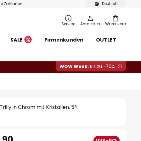
ble Zahlarten
Deutsch
Service
Anmelden
Warenkorb
SALE
Firmenkunden
OUTLET
WOW Week:
Bis zu -70%
lly in Chrom mit Kristallen, 5fl.
.90
UVP -15%