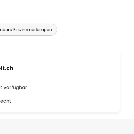
mbare Esszimmerlampen
t.ch
ort verfügbar
recht