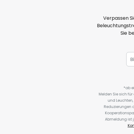
Verpassen Si
Beleuchtungstre
Sie b
*ab e
Melden Sie sich fü
und Leuchten,
Reduzierungen o
Kooperationspa
Abmeldung ist j
Kon