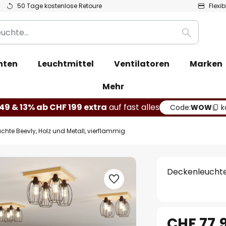
50 Tage kostenlose Retoure
Flexi
Suche
hten
Leuchtmittel
Ventilatoren
Marken
Mehr
49 & 13% ab CHF 199 extra
auf fast alles
Code:
WOW
k
chte Beevly, Holz und Metall, vierflammig
Deckenleuchte 
CHF 77.