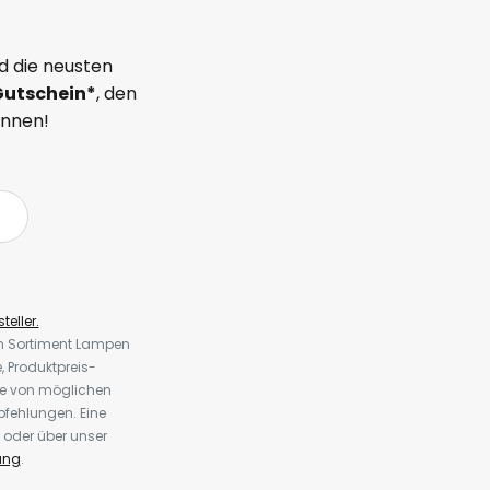
d die neusten
Gutschein*
, den
önnen!
teller.
em Sortiment Lampen
 Produktpreis-
te von möglichen
fehlungen. Eine
 oder über unser
ung
.