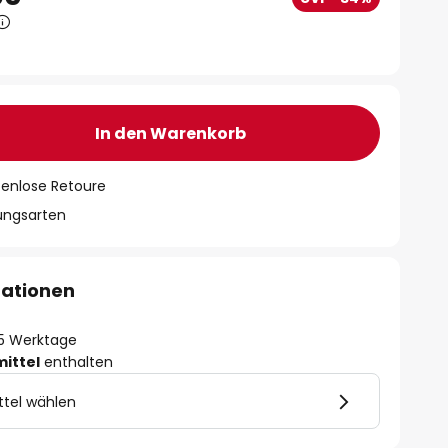
In den Warenkorb
tenlose Retoure
lungsarten
mationen
- 5 Werktage
mittel
enthalten
ttel wählen