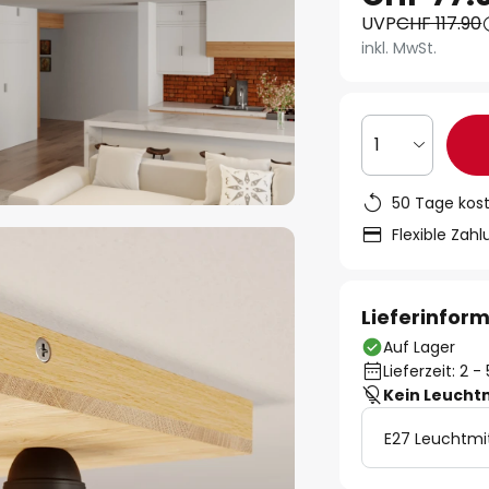
UVP
CHF 117.90
inkl. MwSt.
1
50 Tage kos
Flexible Zah
Lieferinfor
Auf Lager
Lieferzeit: 2 
Kein Leucht
E27 Leuchtmi