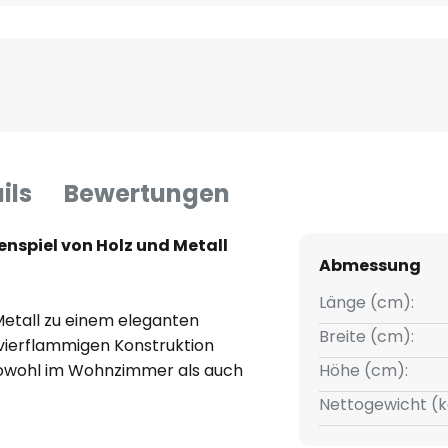
ils
Bewertungen
spiel von Holz und Metall
Abmessung
Länge (cm):
Metall zu einem eleganten
Breite (cm):
 vierflammigen Konstruktion
 sowohl im Wohnzimmer als auch
Höhe (cm):
mosphäre schafft. Die
Nettogewicht (k
m Metall verleiht der Leuchte
ene Einrichtungsstile einfügt.