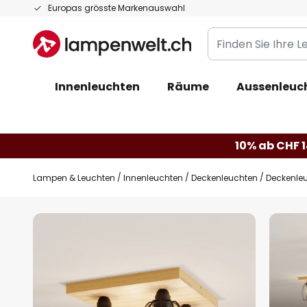
Zum
Europas grösste Markenauswahl
Inhalt
Finden
springen
Sie
Ihre
Innenleuchten
Räume
Aussenleuc
Leuchte...
10% ab CHF 1
Lampen & Leuchten
Innenleuchten
Deckenleuchten
Deckenleu
Zum
Ende
der
Bildgalerie
springen