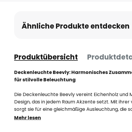
Anfang
der
Bildgalerie
Ähnliche Produkte entdecken
springen
Produktübersicht
Produktdeta
Deckenleuchte Beevly: Harmonisches Zusammen
für stilvolle Beleuchtung
Die Deckenleuchte Beevly vereint Eichenholz und 
Design, das in jedem Raum Akzente setzt. Mit ihrer
sorgt sie für eine gleichmäßige Ausleuchtung, die
im Esszimmer oder Flurbereich eine angenehme At
Mehr lesen
Kombination aus geöltem Eichenholz und schwarze
eine zeitlose Ästhetik, die sich nahtlos in verschied