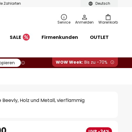
ble Zahlarten
Deutsch
Service
Anmelden
Warenkorb
SALE
Firmenkunden
OUTLET
WOW Week:
Bis zu -70%
opieren
Beevly, Holz und Metall, vierflammig
90
UVP -34%