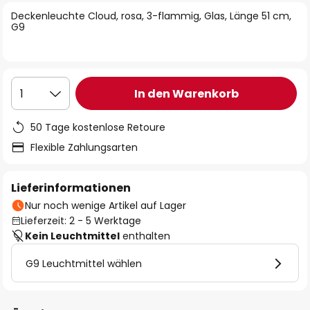
springen
Deckenleuchte Cloud, rosa, 3-flammig, Glas, Länge 51 cm,
G9
In den Warenkorb
1
50 Tage kostenlose Retoure
Flexible Zahlungsarten
Lieferinformationen
Nur noch wenige Artikel auf Lager
Lieferzeit: 2 - 5 Werktage
Kein Leuchtmittel
enthalten
G9 Leuchtmittel wählen