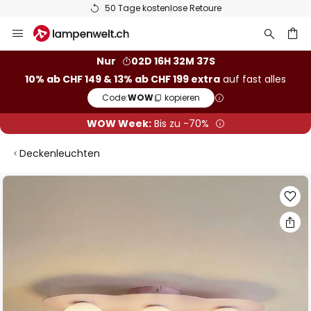
50 Tage kostenlose Retoure
Zum
Inhalt
springen
Nur
02D 16H 32M 36S
10% ab CHF 149 & 13% ab CHF 199 extra
auf fast alles
he
Code:
WOW
kopieren
WOW Week:
Bis zu -70%
Deckenleuchten
Zum
Ende
der
Bildgalerie
springen