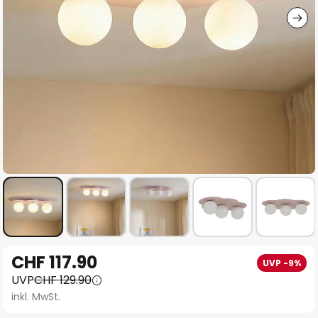
Zum
CHF 117.90
UVP -9%
Anfang
UVP
CHF 129.90
der
inkl. MwSt.
Bildgalerie