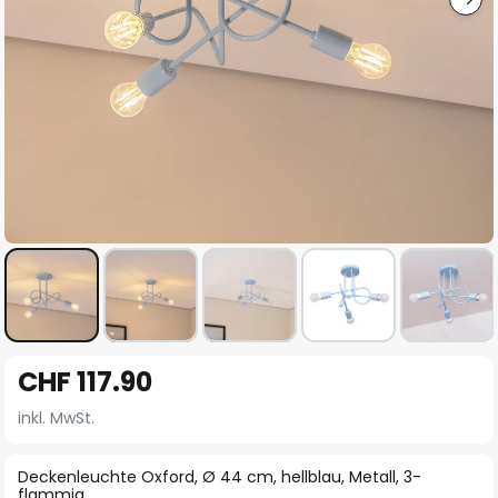
Zum
CHF 117.90
Anfang
der
inkl. MwSt.
Bildgalerie
springen
Deckenleuchte Oxford, Ø 44 cm, hellblau, Metall, 3-
flammig