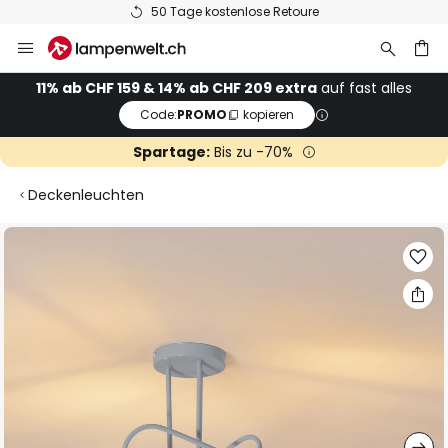
50 Tage kostenlose Retoure
Zum
Inhalt
springen
11% ab CHF 159 & 14% ab CHF 209 extra
auf fast alles
Code:
PROMO
kopieren
he
Spartage:
Bis zu -70%
Deckenleuchten
Zum
Ende
der
Bildgalerie
springen