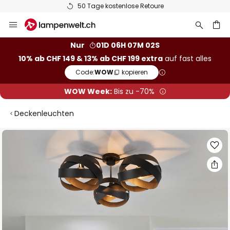
50 Tage kostenlose Retoure
Zum
Inhalt
springen
Nur
01D 06H 07M 02S
10% ab CHF 149 & 13% ab CHF 199 extra
auf fast alles
he
Code:
WOW
kopieren
WOW Week:
Bis zu -70%
Deckenleuchten
Zum
Ende
der
Bildgalerie
springen