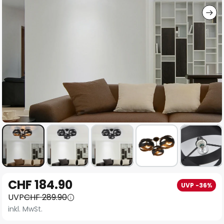
Zum
CHF 184.90
UVP -36%
Anfang
UVP
CHF 289.90
der
inkl. MwSt.
Bildgalerie