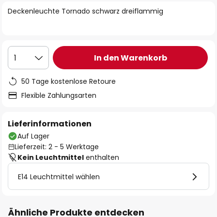
springen
Deckenleuchte Tornado schwarz dreiflammig
In den Warenkorb
1
50 Tage kostenlose Retoure
Flexible Zahlungsarten
Lieferinformationen
Auf Lager
Lieferzeit: 2 - 5 Werktage
Kein Leuchtmittel
enthalten
E14 Leuchtmittel wählen
Ähnliche Produkte entdecken