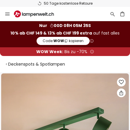
50 Tage kostenlose Retoure
Zum
Inhalt
springen
Nur
00D 08H 05M 34S
10% ab CHF 149 & 13% ab CHF 199 extra
auf fast alles
he
Code:
WOW
kopieren
WOW Week:
Bis zu -70%
Deckenspots & Spotlampen
Zum
Ende
der
Bildgalerie
springen