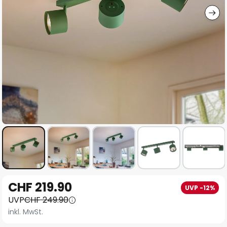
Zum
CHF 219.90
UVP -12%
Anfang
UVP
CHF 249.90
der
inkl. MwSt.
Bildgalerie