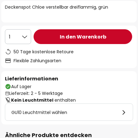
springen
Deckenspot Chloe verstellbar dreiflammig, grün
In den Warenkorb
1
50 Tage kostenlose Retoure
Flexible Zahlungsarten
Lieferinformationen
Auf Lager
Lieferzeit: 2 - 5 Werktage
Kein Leuchtmittel
enthalten
GU10 Leuchtmittel wählen
Ähnliche Produkte entdecken