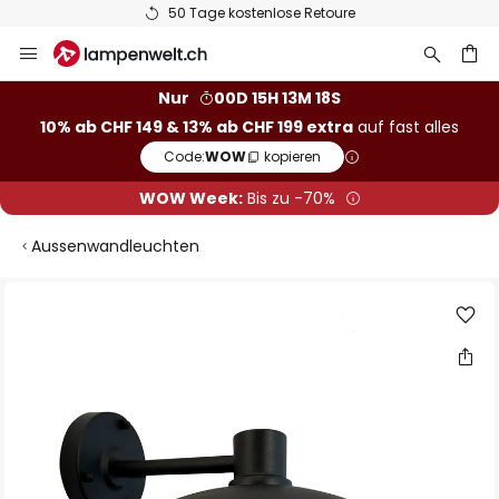
50 Tage kostenlose Retoure
Zum
Inhalt
springen
Nur
00D 15H 13M 18S
10% ab CHF 149 & 13% ab CHF 199 extra
auf fast alles
he
Code:
WOW
kopieren
WOW Week:
Bis zu -70%
Aussenwandleuchten
Zum
Ende
der
Bildgalerie
springen