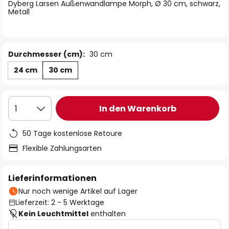
springen
Dyberg Larsen Außenwandlampe Morph, Ø 30 cm, schwarz,
Metall
Durchmesser (cm):
30 cm
24 cm
30 cm
In den Warenkorb
1
50 Tage kostenlose Retoure
Flexible Zahlungsarten
Lieferinformationen
Nur noch wenige Artikel auf Lager
Lieferzeit: 2 - 5 Werktage
Kein Leuchtmittel
enthalten