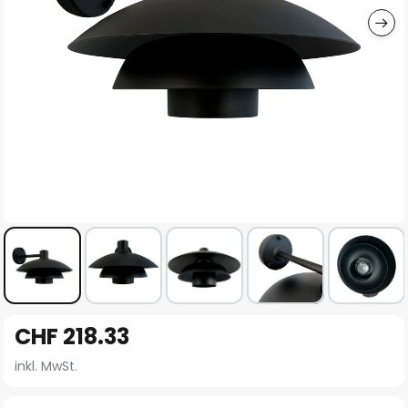
Zum
CHF 218.33
Anfang
der
inkl. MwSt.
Bildgalerie