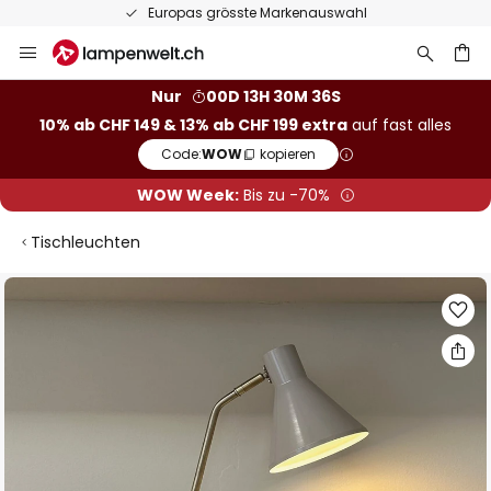
Europas grösste Markenauswahl
Zum
Inhalt
springen
Nur
00D 13H 30M 35S
10% ab CHF 149 & 13% ab CHF 199 extra
auf fast alles
he
Code:
WOW
kopieren
WOW Week:
Bis zu -70%
Tischleuchten
Zum
Ende
der
Bildgalerie
springen