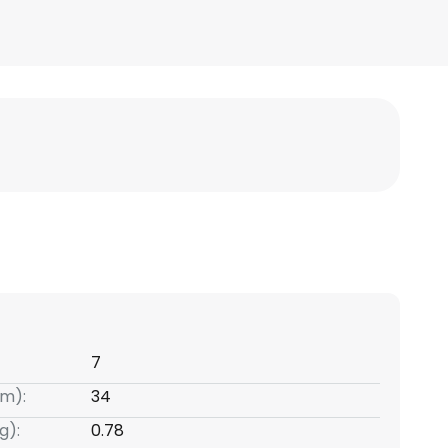
7
m):
34
g):
0.78