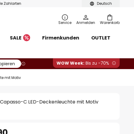
ble Zahlarten
Deutsch
Service
Anmelden
Warenkorb
SALE
Firmenkunden
OUTLET
WOW Week:
Bis zu -70%
opieren
e mit Motiv
Capasso-C LED-Deckenleuchte mit Motiv
90