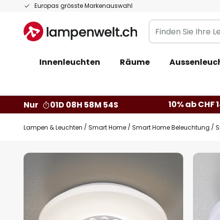
Zum
Europas grösste Markenauswahl
Inhalt
Finden
springen
Sie
Ihre
Innenleuchten
Räume
Aussenleuc
Leuchte...
10% ab CHF 1
Nur
01D 08H 58M 53S
Lampen & Leuchten
Smart Home
Smart Home Beleuchtung
S
Zum
Ende
der
Bildgalerie
springen