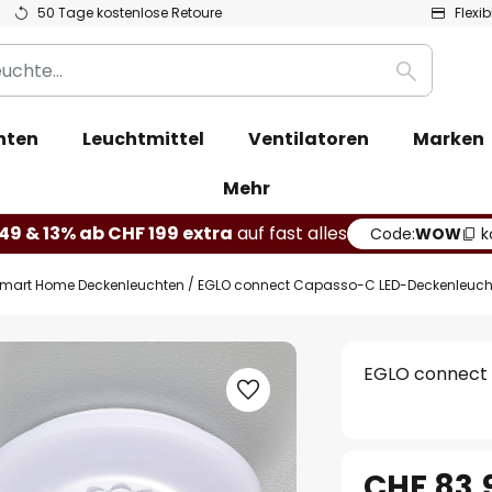
50 Tage kostenlose Retoure
Flexi
Suche
hten
Leuchtmittel
Ventilatoren
Marken
Mehr
49 & 13% ab CHF 199 extra
auf fast alles
Code:
WOW
k
mart Home Deckenleuchten
EGLO connect Capasso-C LED-Deckenleucht
EGLO connect 
CHF 83.