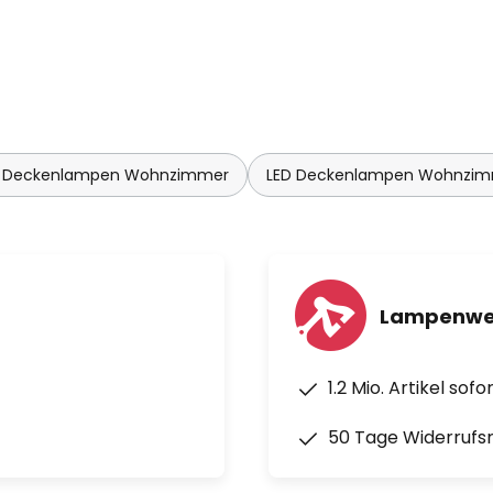
 Smart Control App by AwoX
 connect Fernbedienung (im
 Deckenlampen Wohnzimmer
LED Deckenlampen Wohnzi
iß (2.700 K) - tageslicht
Lampenwel
1.2 Mio. Artikel sof
50 Tage Widerrufs