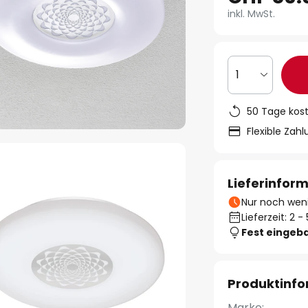
inkl. MwSt.
1
50 Tage kos
Flexible Zah
Lieferinfor
Nur noch weni
Lieferzeit: 2 
Fest eingeb
Produktinf
Marke: