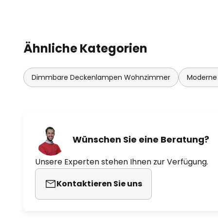
- steuerbar mittels kostenloser
- steuerbar mit passender EGLO
Ähnliche Kategorien
Zubehör erhältlich)
- dimmbar
Dimmbare Deckenlampen Wohnzimmer
Moderne
- moderne RGB-Farbsteuerung
- Weißlichtsteuerung von warmwe
(6.500 K)
Wünschen Sie eine Beratung?
Unsere Experten stehen Ihnen zur Verfügung.
Kontaktieren Sie uns