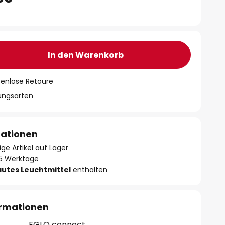
In den Warenkorb
tenlose Retoure
lungsarten
mationen
ge Artikel auf Lager
- 5 Werktage
autes Leuchtmittel
enthalten
ormationen
EGLO connect