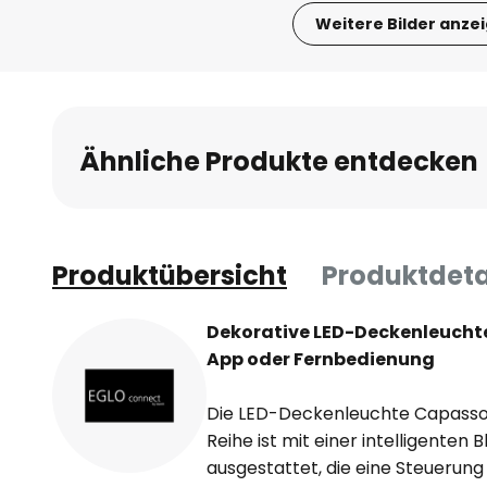
Weitere Bilder anze
Zum
Anfang
der
Bildgalerie
Ähnliche Produkte entdecken
springen
Produktübersicht
Produktdeta
Dekorative LED-Deckenleuchte
App oder Fernbedienung
Die LED-Deckenleuchte Capasso
Reihe ist mit einer intelligenten
ausgestattet, die eine Steuerung