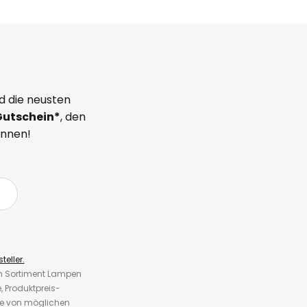
d die neusten
Gutschein*
, den
önnen!
teller.
em Sortiment Lampen
 Produktpreis-
te von möglichen