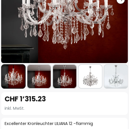
Zum
CHF 1’315.23
Anfang
der
inkl. MwSt.
Bildgalerie
springen
Excellenter Kronleuchter LILIANA 12 -flammig