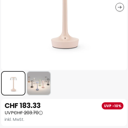
Zum
CHF 183.33
UVP -10%
Anfang
UVP
CHF 203.70
der
inkl. MwSt.
Bildgalerie