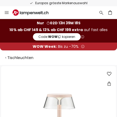
Europas grösste Markenauswahl
Zum
Inhalt
springen
Nur
02D 13H 39M 17S
10% ab CHF 149 & 13% ab CHF 199 extra
auf fast alles
he
Code:
WOW
kopieren
WOW Week:
Bis zu -70%
Tischleuchten
Zum
Ende
der
Bildgalerie
springen