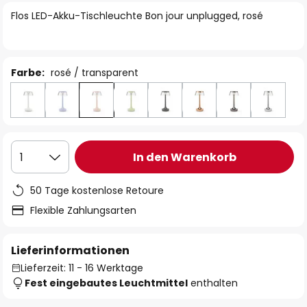
springen
Flos LED-Akku-Tischleuchte Bon jour unplugged, rosé
Farbe:
rosé / transparent
In den Warenkorb
1
50 Tage kostenlose Retoure
Flexible Zahlungsarten
Lieferinformationen
Lieferzeit: 11 - 16 Werktage
Fest eingebautes Leuchtmittel
enthalten