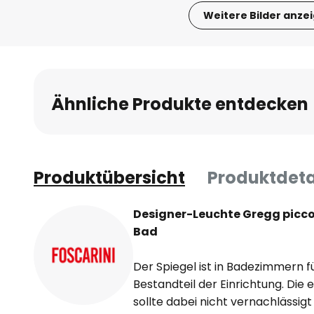
Weitere Bilder anze
Zum
Anfang
der
Bildgalerie
Ähnliche Produkte entdecken
springen
Produktübersicht
Produktdeta
Designer-Leuchte Gregg picco
Bad
Der Spiegel ist in Badezimmern f
Bestandteil der Einrichtung. Di
sollte dabei nicht vernachlässigt