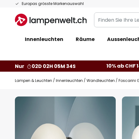
Zum
Europas grösste Markenauswahl
Inhalt
Finden
springen
Sie
Ihre
Innenleuchten
Räume
Aussenleuc
Leuchte...
10% ab CHF 1
Nur
02D 02H 05M 33S
Lampen & Leuchten
Innenleuchten
Wandleuchten
Foscarini 
Zum
Ende
der
Bildgalerie
springen