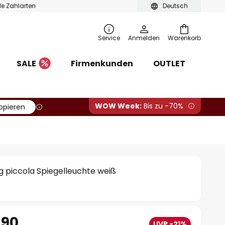
ble Zahlarten
Deutsch
Service
Anmelden
Warenkorb
SALE
Firmenkunden
OUTLET
WOW Week:
Bis zu -70%
opieren
g piccola Spiegelleuchte weiß
.90
UVP -21%