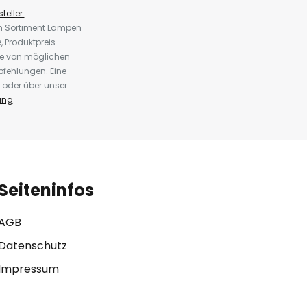
teller.
em Sortiment Lampen
 Produktpreis-
te von möglichen
fehlungen. Eine
 oder über unser
ung
.
Seiteninfos
AGB
Datenschutz
Impressum