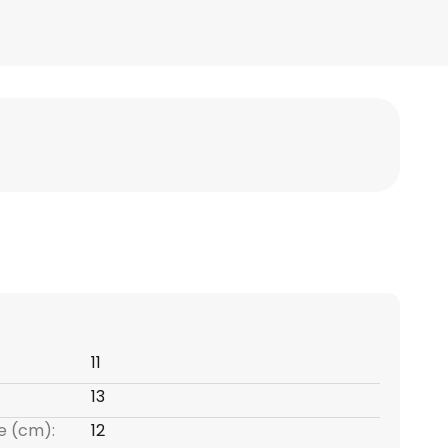
11
13
e (cm):
12