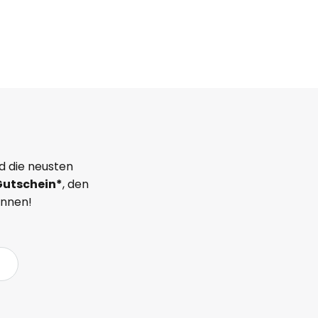
d die neusten
Gutschein*
, den
önnen!