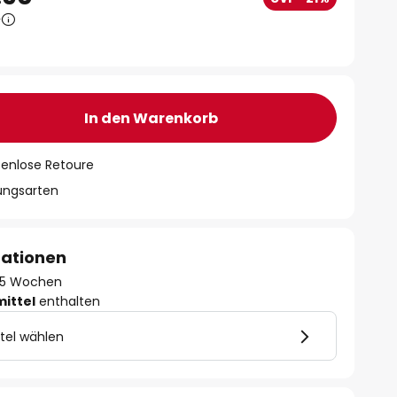
7
In den Warenkorb
tenlose Retoure
lungsarten
mationen
 - 5 Wochen
mittel
enthalten
tel wählen