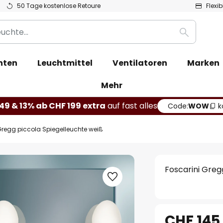
50 Tage kostenlose Retoure
Flexi
Suche
hten
Leuchtmittel
Ventilatoren
Marken
Mehr
49 & 13% ab CHF 199 extra
auf fast alles
Code:
WOW
k
Gregg piccola Spiegelleuchte weiß
Foscarini Greg
CHF 145