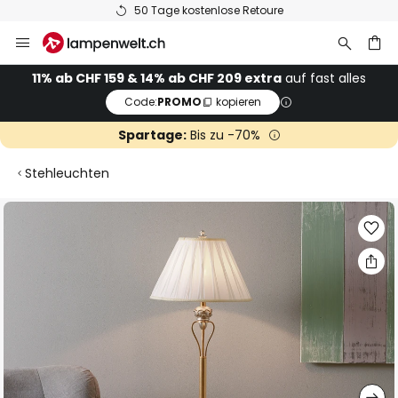
50 Tage kostenlose Retoure
Zum
Inhalt
springen
11% ab CHF 159 & 14% ab CHF 209 extra
auf fast alles
Code:
PROMO
kopieren
he
Spartage:
Bis zu -70%
Stehleuchten
Zum
Ende
der
Bildgalerie
springen