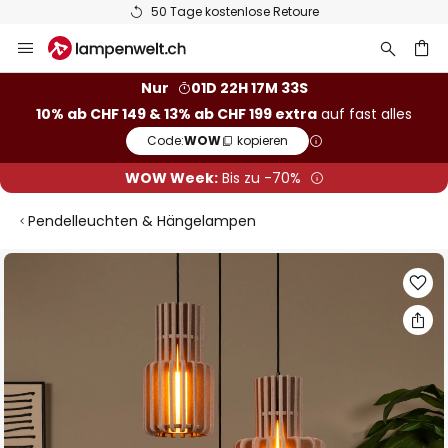
50 Tage kostenlose Retoure
Zum
Inhalt
springen
Nur
01D 22H 17M 32S
10% ab CHF 149 & 13% ab CHF 199 extra
auf fast alles
he
Code:
WOW
kopieren
WOW Week:
Bis zu -70%
Pendelleuchten & Hängelampen
Zum
Ende
der
Bildgalerie
springen