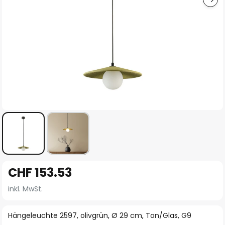
Zum
CHF 153.53
Anfang
der
inkl. MwSt.
Bildgalerie
springen
Hängeleuchte 2597, olivgrün, Ø 29 cm, Ton/Glas, G9