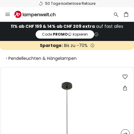
50 Tage kostenlose Retoure
Zum
Inhalt
springen
11% ab CHF 159 & 14% ab CHF 209 extra
auf fast alles
Code:
PROMO
kopieren
he
Spartage:
Bis zu -70%
Pendelleuchten & Hängelampen
Zum
Ende
der
Bildgalerie
springen