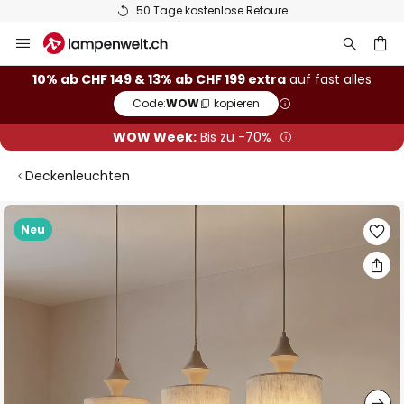
50 Tage kostenlose Retoure
Zum
Inhalt
springen
10% ab CHF 149 & 13% ab CHF 199 extra
auf fast alles
Code:
WOW
kopieren
he
WOW Week:
Bis zu -70%
Deckenleuchten
Zum
Neu
Ende
der
Bildgalerie
springen