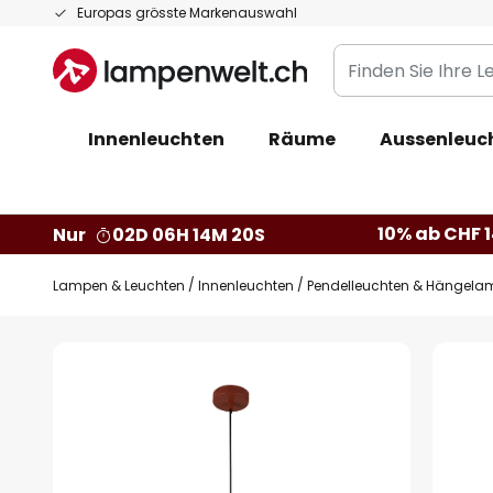
Zum
Europas grösste Markenauswahl
Inhalt
Finden
springen
Sie
Ihre
Innenleuchten
Räume
Aussenleuc
Leuchte...
10% ab CHF 1
Nur
02D 06H 14M 19S
Lampen & Leuchten
Innenleuchten
Pendelleuchten & Hängela
Zum
Ende
der
Bildgalerie
springen