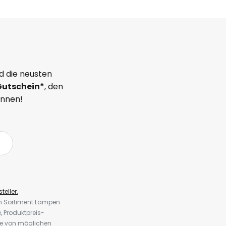
d die neusten
Gutschein*
, den
önnen!
teller.
em Sortiment Lampen
 Produktpreis-
te von möglichen