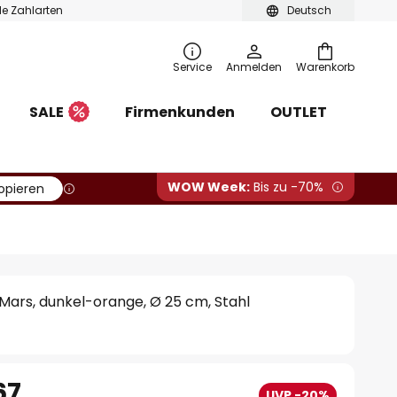
ble Zahlarten
Deutsch
Service
Anmelden
Warenkorb
SALE
Firmenkunden
OUTLET
WOW Week:
Bis zu -70%
opieren
ars, dunkel-orange, Ø 25 cm, Stahl
67
UVP -20%