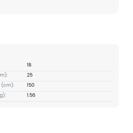
18
m):
25
 (cm):
150
g):
1.56