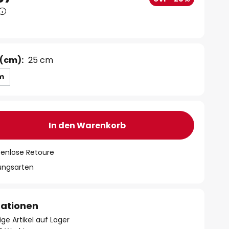
(cm):
25 cm
m
In den Warenkorb
tenlose Retoure
lungsarten
mationen
ge Artikel auf Lager