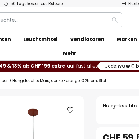
50 Tage kostenlose Retoure
Flexi
Suche
hten
Leuchtmittel
Ventilatoren
Marken
Mehr
49 & 13% ab CHF 199 extra
auf fast alles
Code:
WOW
k
mpen
Hängeleuchte Mars, dunkel-orange, Ø 25 cm, Stahl
Hängeleuchte M
CHF 59.