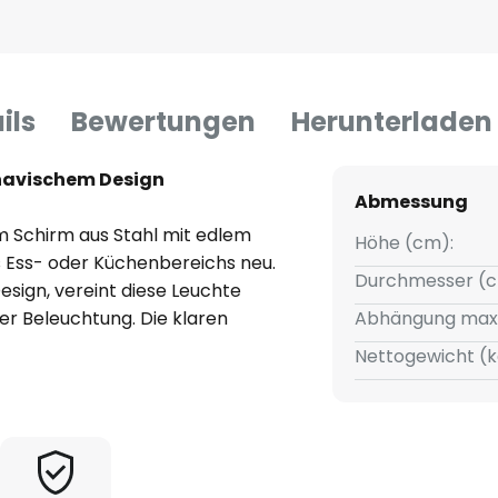
ils
Bewertungen
Herunterladen
navischem Design
Abmessung
m Schirm aus Stahl mit edlem
Höhe (cm):
s Ess- oder Küchenbereichs neu.
Durchmesser (c
esign, vereint diese Leuchte
r Beleuchtung. Die klaren
Abhängung max
arbeitung machen Mars zu einem
Nettogewicht (k
endet, sondern auch als
cht wird nach unten durch ein
dass es angenehm blendfrei
en Innenseite des Schirms