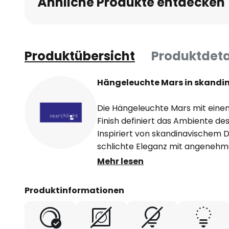
Ähnliche Produkte entdecken
Produktübersicht
Produktdeta
Hängeleuchte Mars in skandi
Die Hängeleuchte Mars mit eine
Finish definiert das Ambiente de
Inspiriert von skandinavischem D
schlichte Eleganz mit angenehme
Linien und die hochwertige Ver
Mehr lesen
Blickfang, der nicht nur Licht sp
Designelement überzeugt. Das Li
Produktinformationen
Metallelement abgeschirmt, so 
strahlt und von der cremefarben
nach unten reflektiert wird.