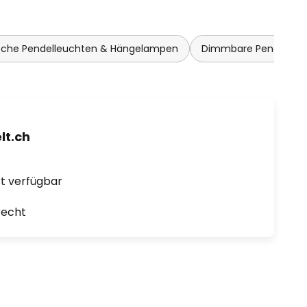
sche Pendelleuchten & Hängelampen
Dimmbare Pendelleu
t.ch
ort verfügbar
recht