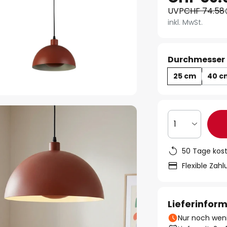
UVP
CHF 74.58
inkl. MwSt.
Durchmesser 
25 cm
40 c
1
50 Tage kos
Flexible Zah
Lieferinfor
Nur noch weni