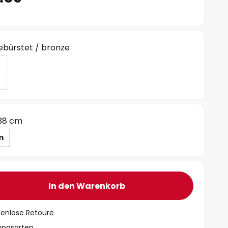
ebürstet / bronze
38 cm
m
In den Warenkorb
tenlose Retoure
lungsarten