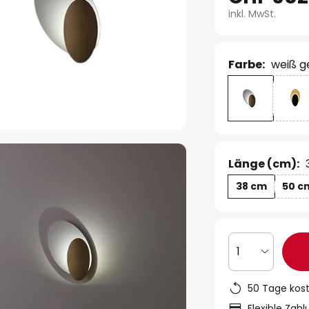
inkl. MwSt.
Farbe:
weiß g
Länge (cm):
38 cm
50 c
1
50 Tage kos
Flexible Zah