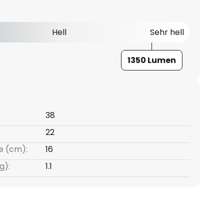
Hell
Sehr hell
1350 Lumen
38
22
e (cm):
16
g):
1.1