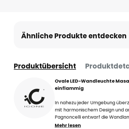
Ähnliche Produkte entdecken
Produktübersicht
Produktdeta
Ovale LED-Wandleuchte Masai 
einflammig
In nahezu jeder Umgebung überz
mit harmonischem Design und 
Pagnoncelli entwarf die Wandlam
Hersteller ICONE; im Mittelpunkt
Mehr lesen