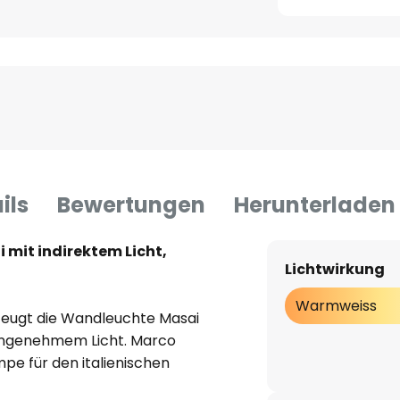
ils
Bewertungen
Herunterladen
mit indirektem Licht,
Lichtwirkung
Warmweiss
eugt die Wandleuchte Masai
angenehmem Licht. Marco
pe für den italienischen
 stehen das ovale Design und