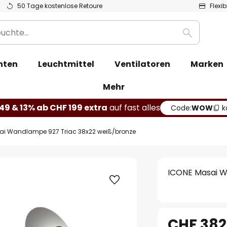
50 Tage kostenlose Retoure
Flexi
Suche
hten
Leuchtmittel
Ventilatoren
Marken
Mehr
49 & 13% ab CHF 199 extra
auf fast alles
Code:
WOW
k
ai Wandlampe 927 Triac 38x22 weiß/bronze
ICONE Masai W
CHF 382