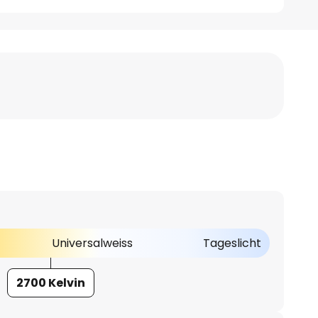
Universalweiss
Tageslicht
2700 Kelvin