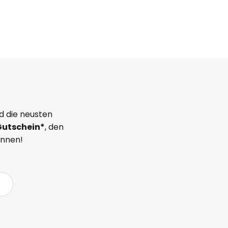
d die neusten
Gutschein*
, den
önnen!