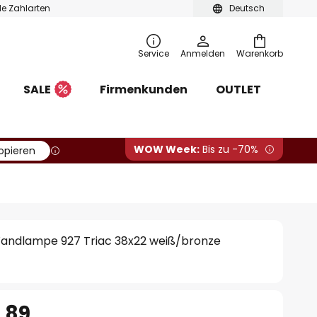
ble Zahlarten
Deutsch
Service
Anmelden
Warenkorb
SALE
Firmenkunden
OUTLET
WOW Week:
Bis zu -70%
opieren
andlampe 927 Triac 38x22 weiß/bronze
.89