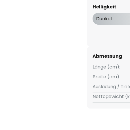
twas Abstand vor der aus
Helligkeit
e ist ein kleineres Element
e liegen die warmweiß
Dunkel
m indirekt erhellt und eine
Abmessung
Länge (cm):
Breite (cm):
Ausladung / Tief
Nettogewicht (k