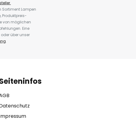
teller.
em Sortiment Lampen
 Produktpreis-
te von möglichen
fehlungen. Eine
 oder über unser
ung
.
Seiteninfos
AGB
Datenschutz
Impressum