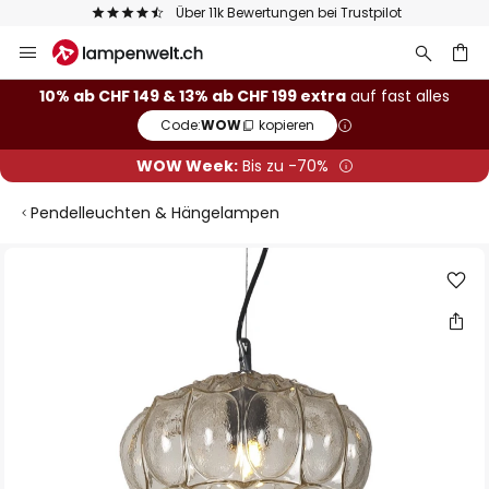
Über 11k Bewertungen bei Trustpilot
Zum
Inhalt
springen
10% ab CHF 149 & 13% ab CHF 199 extra
auf fast alles
Code:
WOW
kopieren
he
WOW Week:
Bis zu -70%
Pendelleuchten & Hängelampen
Zum
Ende
der
Bildgalerie
springen