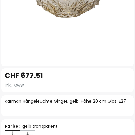
Zum
CHF 677.51
Anfang
der
inkl. MwSt.
Bildgalerie
springen
Karman Hängeleuchte Ginger, gelb, Höhe 20 cm Glas, E27
Farbe:
gelb transparent