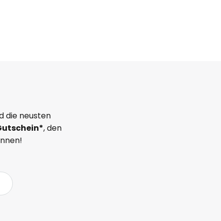
d die neusten
Gutschein*
, den
önnen!