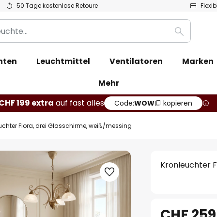
50 Tage kostenlose Retoure
Flexi
Suche
hten
Leuchtmittel
Ventilatoren
Marken
Mehr
CHF 199 extra
auf fast alles
Code:
WOW
kopieren
uchter Flora, drei Glasschirme, weiß/messing
Kronleuchter F
CHF 259