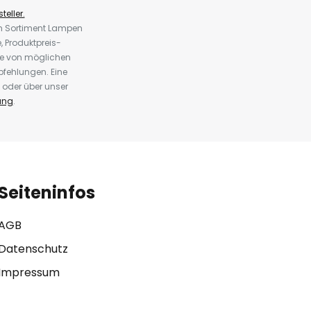
teller.
em Sortiment Lampen
 Produktpreis-
te von möglichen
fehlungen. Eine
 oder über unser
ung
.
Seiteninfos
AGB
Datenschutz
Impressum