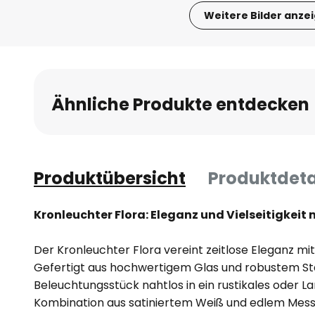
Weitere Bilder anze
Zum
Anfang
der
Bildgalerie
Ähnliche Produkte entdecken
springen
Produktübersicht
Produktdeta
Kronleuchter Flora: Eleganz und Vielseitigkeit
Der Kronleuchter Flora vereint zeitlose Eleganz mit 
Gefertigt aus hochwertigem Glas und robustem Stah
Beleuchtungsstück nahtlos in ein rustikales oder 
Kombination aus satiniertem Weiß und edlem Mess