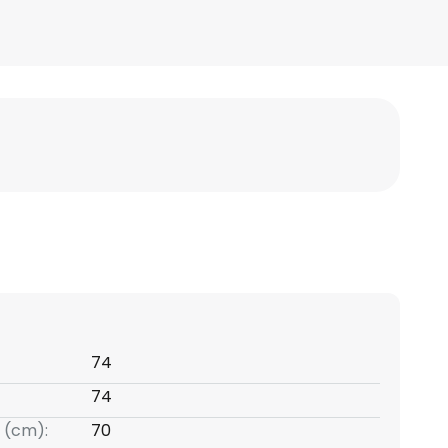
74
74
 (cm):
70