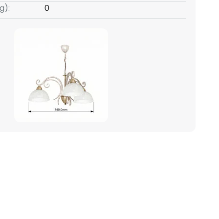
g):
0