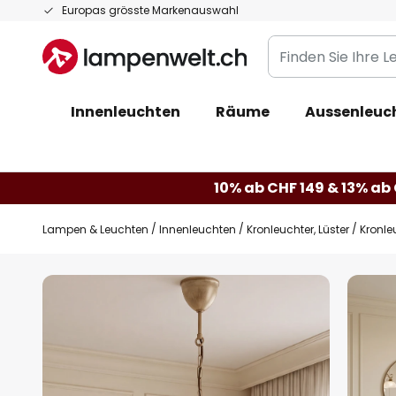
Zum
Europas grösste Markenauswahl
Inhalt
Finden
springen
Sie
Ihre
Innenleuchten
Räume
Aussenleuc
Leuchte...
10% ab CHF 149 & 13% ab 
Lampen & Leuchten
Innenleuchten
Kronleuchter, Lüster
Kronle
Zum
Ende
der
Bildgalerie
springen