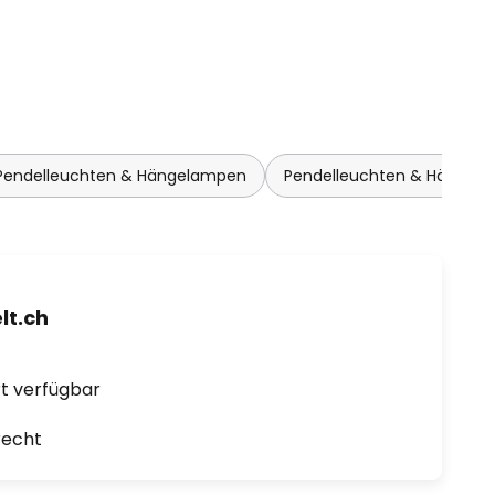
 Pendelleuchten & Hängelampen
Pendelleuchten & Hängel
t.ch
ort verfügbar
recht