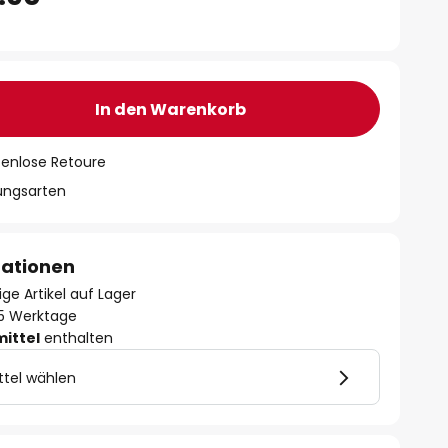
In den Warenkorb
tenlose Retoure
lungsarten
mationen
ge Artikel auf Lager
- 5 Werktage
mittel
enthalten
ttel wählen