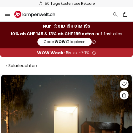
50 Tage kostenlose Retoure
Zum
Inhalt
springen
Nur
01D 19H 01M 18S
10% ab CHF 149 & 13% ab CHF 199 extra
auf fast alles
he
Code:
WOW
kopieren
WOW Week:
Bis zu -70%
Solarleuchten
Zum
Ende
der
Bildgalerie
springen