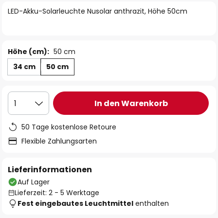
springen
LED-Akku-Solarleuchte Nusolar anthrazit, Höhe 50cm
Höhe (cm):
50 cm
34 cm
50 cm
In den Warenkorb
1
50 Tage kostenlose Retoure
Flexible Zahlungsarten
Lieferinformationen
Auf Lager
Lieferzeit: 2 - 5 Werktage
Fest eingebautes Leuchtmittel
enthalten