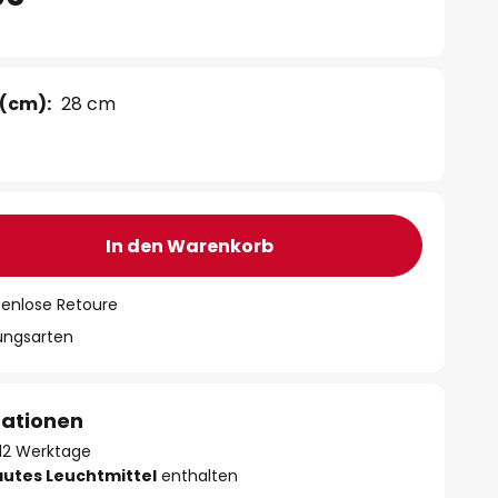
(cm):
28 cm
In den Warenkorb
tenlose Retoure
lungsarten
mationen
- 12 Werktage
autes Leuchtmittel
enthalten