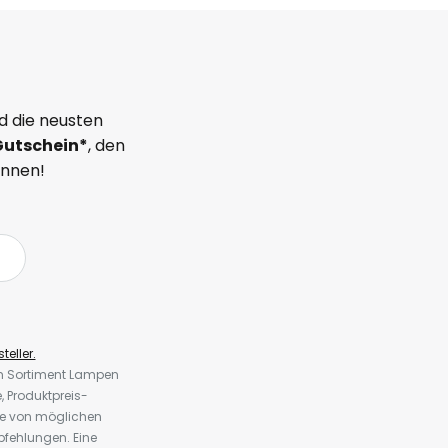
d die neusten
Gutschein*
, den
önnen!
teller.
em Sortiment Lampen
 Produktpreis-
te von möglichen
fehlungen. Eine