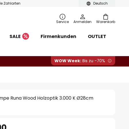
ble Zahlarten
Deutsch
Service
Anmelden
Warenkorb
SALE
Firmenkunden
OUTLET
WOW Week:
Bis zu -70%
mpe Runa Wood Holzoptik 3.000 K Ø28cm
90