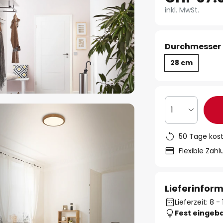
inkl. MwSt.
Durchmesser 
28 cm
1
50 Tage kos
Flexible Zah
Lieferinfor
Lieferzeit: 8 
Fest eingeb