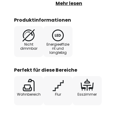
Metallrahmen versehen. Warmwe
Mehr lesen
satinierten Kunststoffdiffusor v
direkt nach unten ab.
Produktinformationen
Nicht
Energieeffizie
dimmbar
nt und
langlebig
Perfekt für diese Bereiche
Wohnbereich
Flur
Esszimmer