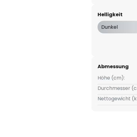
iße LEDs wurden hinter dem
erbaut und geben das Licht
Helligkeit
Dunkel
Abmessung
Höhe (cm):
Durchmesser (c
Nettogewicht (k