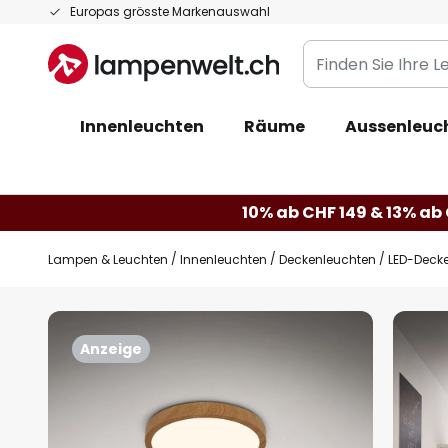
Zum
Europas grösste Markenauswahl
Inhalt
Finden
springen
Sie
Ihre
Innenleuchten
Räume
Aussenleuc
Leuchte...
10% ab CHF 149 & 13% ab 
Lampen & Leuchten
Innenleuchten
Deckenleuchten
LED-Deck
Zum
Ende
Anzeige
der
Bildgalerie
springen