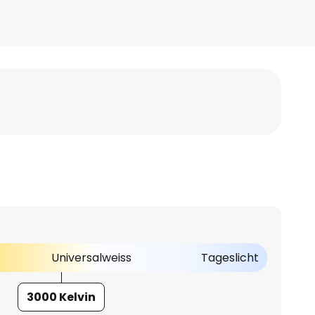
Universalweiss
Tageslicht
3000 Kelvin