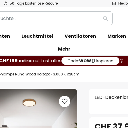
50 Tage kostenlose Retoure
Flexi
Suche
hten
Leuchtmittel
Ventilatoren
Marken
Mehr
CHF 199 extra
auf fast alles
Code:
WOW
kopieren
enlampe Runa Wood Holzoptik 3.000 K Ø28cm
LED-Deckenla
CHF 37.