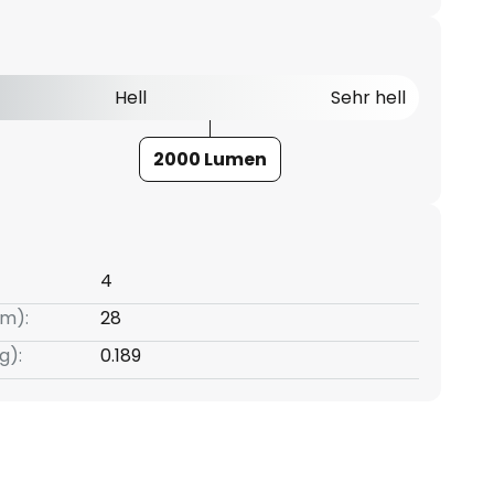
Hell
Sehr hell
2000 Lumen
4
m):
28
g):
0.189