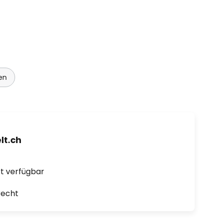
en
t.ch
ort verfügbar
recht