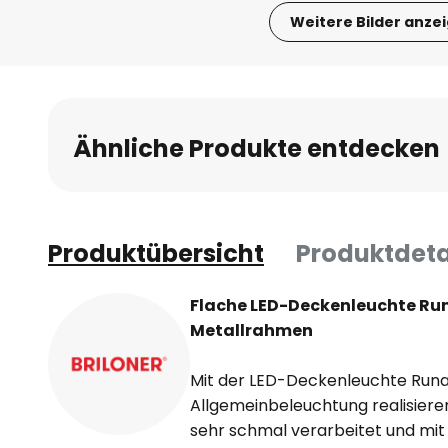
Weitere Bilder anze
Zum
Anfang
der
Bildgalerie
Ähnliche Produkte entdecken
springen
Produktübersicht
Produktdeta
Flache LED-Deckenleuchte Ru
Metallrahmen
Mit der LED-Deckenleuchte Runa 
Allgemeinbeleuchtung realisiere
sehr schmal verarbeitet und mi