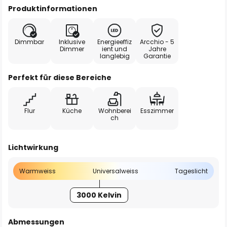
Produktinformationen
Dimmbar
Inklusive
Energieeffiz
Arcchio - 5
Dimmer
ient und
Jahre
langlebig
Garantie
Perfekt für diese Bereiche
Flur
Küche
Wohnberei
Esszimmer
ch
Lichtwirkung
Warmweiss
Universalweiss
Tageslicht
3000 Kelvin
Abmessungen