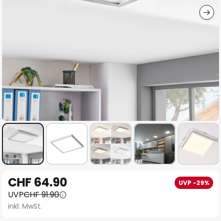
Zum
CHF 64.90
UVP -29%
Anfang
UVP
CHF 91.90
der
inkl. MwSt.
Bildgalerie