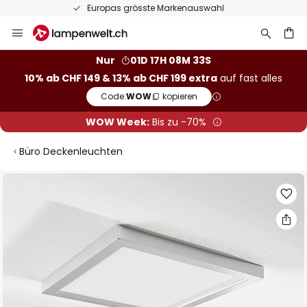
50 Tage kostenlose Retoure
Zum
Inhalt
springen
Nur
01D 17H 08M 32S
10% ab CHF 149 & 13% ab CHF 199 extra
auf fast alles
he
Code:
WOW
kopieren
WOW Week:
Bis zu -70%
Büro Deckenleuchten
Zum
Ende
der
Bildgalerie
springen