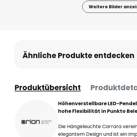
Weitere Bilder anze
Zum
Anfang
der
Bildgalerie
springen
Ähnliche Produkte entdecken
Produktübersicht
Produktdeta
Höhenverstellbare LED-Pendel
hohe Flexibilität in Punkto Be
Die Hängeleuchte Carrara verei
elegantem Design und ist ein imp