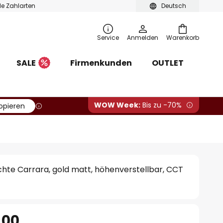
ble Zahlarten
Deutsch
Service
Anmelden
Warenkorb
SALE
Firmenkunden
OUTLET
WOW Week:
Bis zu -70%
opieren
hte Carrara, gold matt, höhenverstellbar, CCT
.00