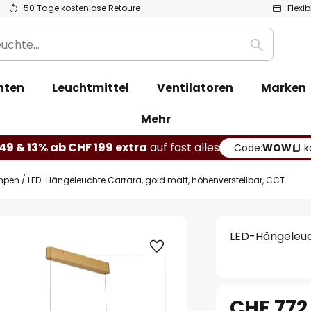
50 Tage kostenlose Retoure
Flexi
Suche
hten
Leuchtmittel
Ventilatoren
Marken
Mehr
49 & 13% ab CHF 199 extra
auf fast alles
Code:
WOW
k
mpen
LED-Hängeleuchte Carrara, gold matt, höhenverstellbar, CCT
LED-Hängeleuc
CHF 772