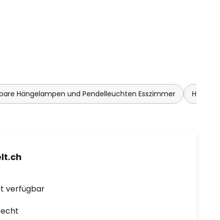
lbare Hängelampen und Pendelleuchten Esszimmer
Hängela
t.ch
ort verfügbar
recht