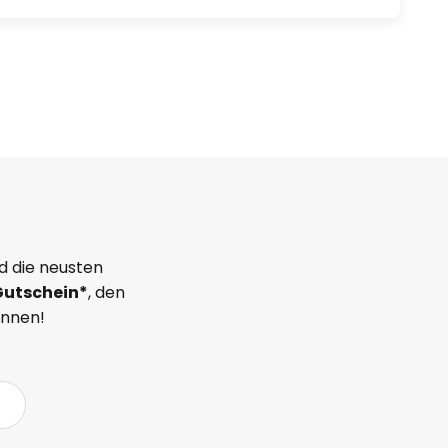
d die neusten
Gutschein*
, den
önnen!