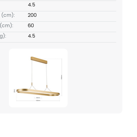
4.5
 (cm):
200
(cm):
60
g):
4.5