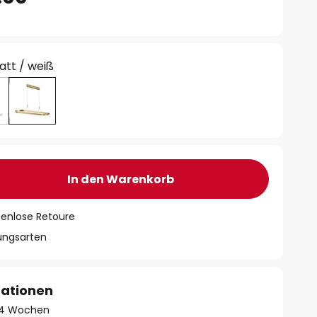
att / weiß
In den Warenkorb
tenlose Retoure
lungsarten
mationen
 - 4 Wochen