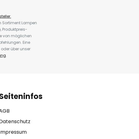
teller.
em Sortiment Lampen
 Produktpreis-
te von möglichen
fehlungen. Eine
 oder über unser
ung
.
Seiteninfos
AGB
Datenschutz
Impressum