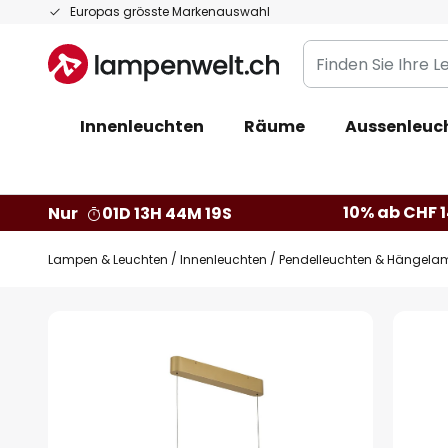
Zum
Europas grösste Markenauswahl
Inhalt
Finden
springen
Sie
Ihre
Innenleuchten
Räume
Aussenleuc
Leuchte...
10% ab CHF 1
Nur
01D 13H 44M 18S
Lampen & Leuchten
Innenleuchten
Pendelleuchten & Hängela
Zum
Ende
der
Bildgalerie
springen