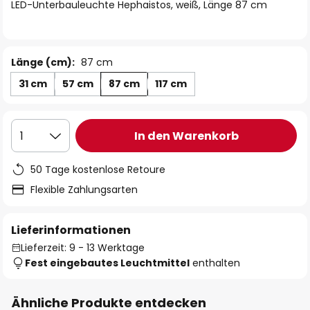
springen
LED-Unterbauleuchte Hephaistos, weiß, Länge 87 cm
Länge (cm):
87 cm
31 cm
57 cm
87 cm
117 cm
In den Warenkorb
1
50 Tage kostenlose Retoure
Flexible Zahlungsarten
Lieferinformationen
Lieferzeit: 9 - 13 Werktage
Fest eingebautes Leuchtmittel
enthalten
Ähnliche Produkte entdecken