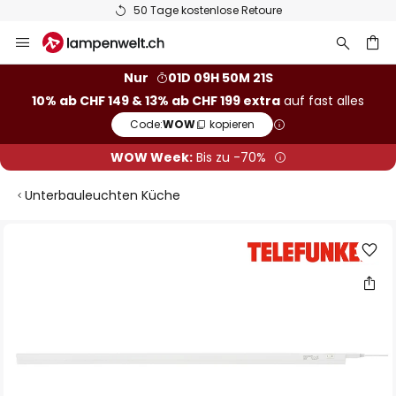
50 Tage kostenlose Retoure
Zum
Inhalt
springen
Nur
01D 09H 50M 20S
10% ab CHF 149 & 13% ab CHF 199 extra
auf fast alles
he
Code:
WOW
kopieren
WOW Week:
Bis zu -70%
Unterbauleuchten Küche
Zum
Ende
der
Bildgalerie
springen