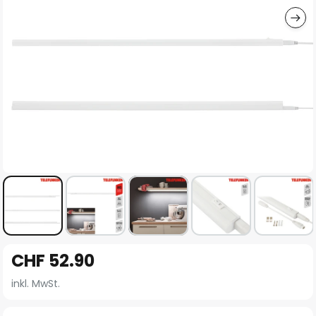
Zum
CHF 52.90
Anfang
der
inkl. MwSt.
Bildgalerie