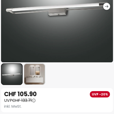
Zum
CHF 105.90
UVP -20%
Anfang
UVP
CHF 133.71
der
inkl. MwSt.
Bildgalerie