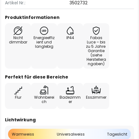
Artikel Nr.:
3502732
Produktinformationen
Nicht
Energieeffiz
IP44
Fabas
dimmbar
ient und
Luce – bis
langlebig
zu 5 Jahre
Garantie
(siehe
Herstellera
ngaben)
Perfekt für diese Bereiche
Flur
Wohnberei
Badezimm
Esszimmer
ch
er
Lichtwirkung
Warmweiss
Universalweiss
Tageslicht