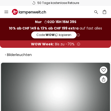
50 Tage kostenlose Retoure
Zum
Inhalt
springen
Nur
02D 16H 15M 38S
10% ab CHF 149 & 13% ab CHF 199 extra
auf fast alles
he
Code:
WOW
kopieren
WOW Week:
Bis zu -70%
Bilderleuchten
Zum
Ende
der
Bildgalerie
springen