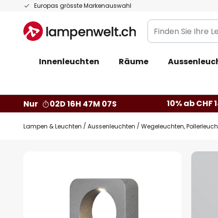
Zum
Europas grösste Markenauswahl
Inhalt
Finden
springen
Sie
Ihre
Innenleuchten
Räume
Aussenleuc
Leuchte...
10% ab CHF 1
Nur
02D 16H 47M 06S
Lampen & Leuchten
Aussenleuchten
Wegeleuchten, Pollerleuc
Zum
Ende
der
Bildgalerie
springen