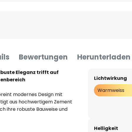
ils
Bewertungen
Herunterladen
uste Eleganz trifft auf
Lichtwirkung
ßenbereich
Warmweiss
reint modernes Design mit
ertigt aus hochwertigem Zement
rch ihre robuste Bauweise und
 für den Einsatz im Außenbereich
d die klare Formensprache
Helligkeit
mäße Architektur ein und setzen