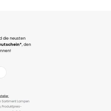
d die neusten
Gutschein*
, den
önnen!
teller.
em Sortiment Lampen
 Produktpreis-