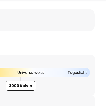
Universalweiss
Tageslicht
3000 Kelvin