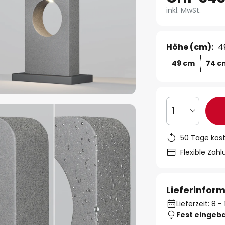
inkl. MwSt.
Höhe (cm):
4
49 cm
74 c
1
50 Tage kos
Flexible Zah
Lieferinfor
Lieferzeit: 8 
Fest eingeb