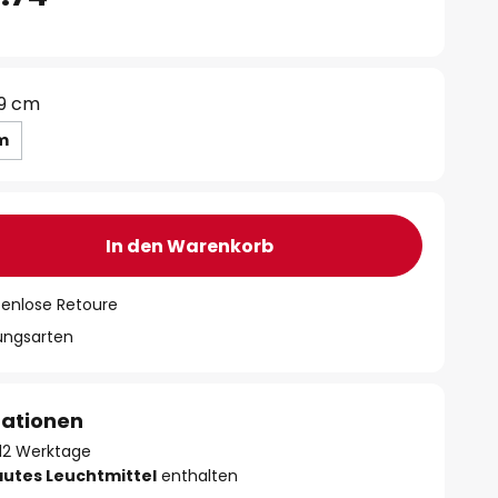
9 cm
m
In den Warenkorb
tenlose Retoure
lungsarten
mationen
- 12 Werktage
autes Leuchtmittel
enthalten