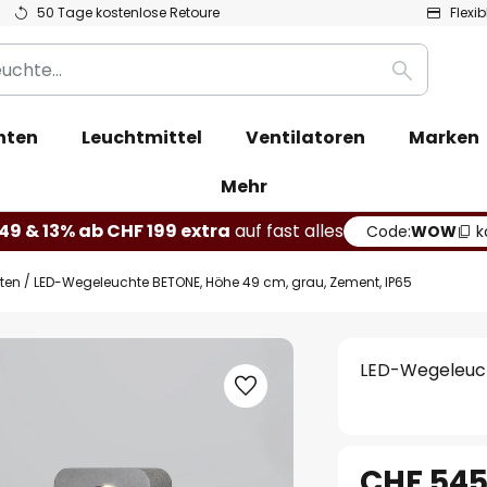
50 Tage kostenlose Retoure
Flexi
Suche
hten
Leuchtmittel
Ventilatoren
Marken
Mehr
49 & 13% ab CHF 199 extra
auf fast alles
Code:
WOW
k
hten
LED-Wegeleuchte BETONE, Höhe 49 cm, grau, Zement, IP65
LED-Wegeleuch
CHF 545