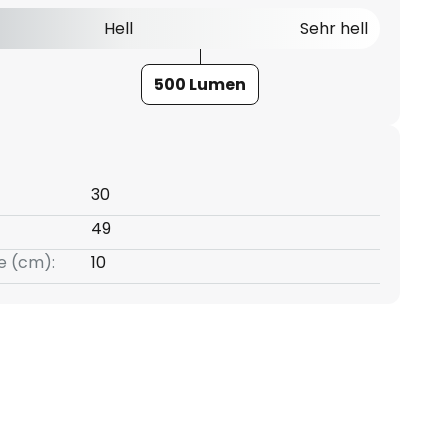
Hell
Sehr hell
500 Lumen
30
49
e (cm):
10