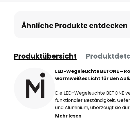
Anfang
der
Bildgalerie
Ähnliche Produkte entdecken
springen
Produktübersicht
Produktdeta
LED-Wegeleuchte BETONE – Rob
warmweißes Licht für den Au
Die LED-Wegeleuchte BETONE ve
funktionaler Beständigkeit. Gef
und Aluminium, überzeugt sie du
die Schutzart IP65, die sie ideal
Mehr lesen
macht. Die graue Farbgebung un
fügen sich harmonisch in zeitge