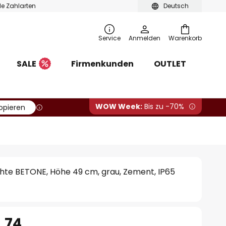
ble Zahlarten
Deutsch
Service
Anmelden
Warenkorb
SALE
Firmenkunden
OUTLET
WOW Week:
Bis zu -70%
opieren
te BETONE, Höhe 49 cm, grau, Zement, IP65
.74