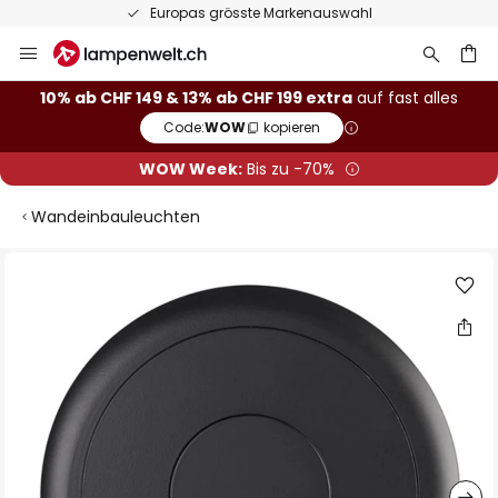
Europas grösste Markenauswahl
Zum
Inhalt
springen
10% ab CHF 149 & 13% ab CHF 199 extra
auf fast alles
Code:
WOW
kopieren
he
WOW Week:
Bis zu -70%
Wandeinbauleuchten
Zum
Ende
der
Bildgalerie
springen