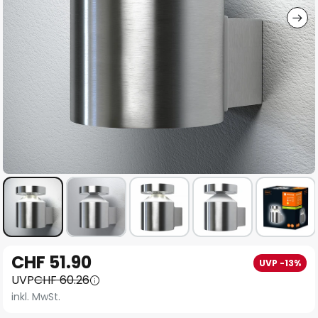
Zum
CHF 51.90
UVP -13%
Anfang
UVP
CHF 60.26
der
inkl. MwSt.
Bildgalerie