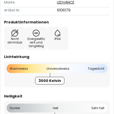
Marke:
LEDVANCE
Artikel Nr.:
6106179
Produktinformationen
Nicht
Energieeffiz
IP44
dimmbar
ient und
langlebig
Lichtwirkung
Warmweiss
Universalweiss
Tageslicht
3000 Kelvin
Helligkeit
Dunkel
Hell
Sehr hell