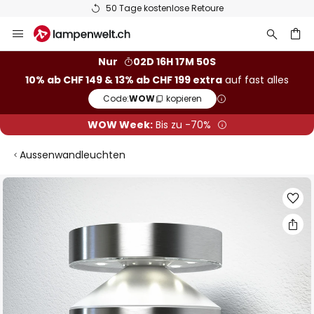
50 Tage kostenlose Retoure
Zum
Inhalt
springen
Nur
02D 16H 17M 49S
10% ab CHF 149 & 13% ab CHF 199 extra
auf fast alles
he
Code:
WOW
kopieren
WOW Week:
Bis zu -70%
Aussenwandleuchten
Zum
Ende
der
Bildgalerie
springen