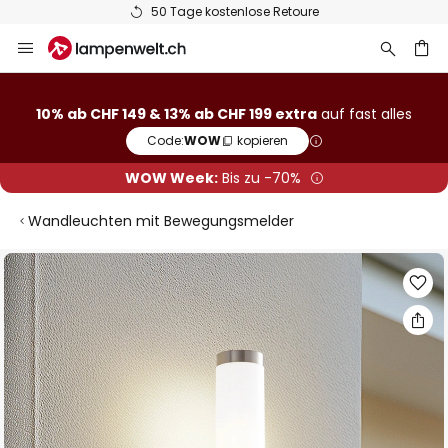
50 Tage kostenlose Retoure
Zum
Inhalt
springen
10% ab CHF 149 & 13% ab CHF 199 extra
auf fast alles
he
Code:
WOW
kopieren
WOW Week:
Bis zu -70%
Wandleuchten mit Bewegungsmelder
Zum
Ende
der
Bildgalerie
springen