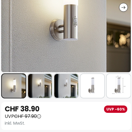
Zum
CHF 38.90
UVP -60%
Anfang
UVP
CHF 97.90
der
inkl. MwSt.
Bildgalerie