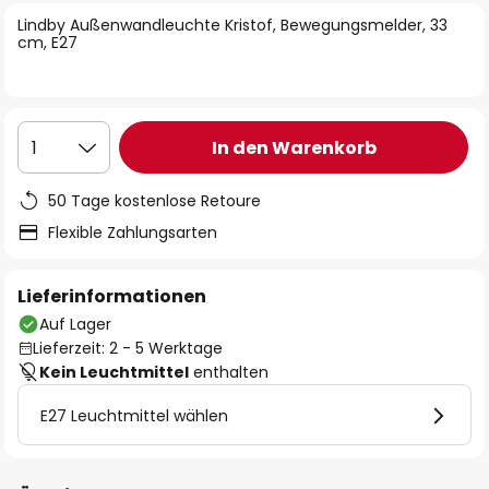
springen
Lindby Außenwandleuchte Kristof, Bewegungsmelder, 33
cm, E27
In den Warenkorb
1
50 Tage kostenlose Retoure
Flexible Zahlungsarten
Lieferinformationen
Auf Lager
Lieferzeit: 2 - 5 Werktage
Kein Leuchtmittel
enthalten
E27 Leuchtmittel wählen