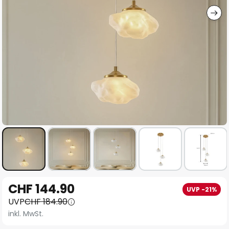
Zum
CHF 144.90
UVP -21%
Anfang
UVP
CHF 184.90
der
inkl. MwSt.
Bildgalerie