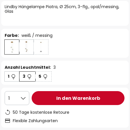
springen
Lindby Hängelampe Piatra, Ø 25cm, 3-flg., opal/messing,
Glas
Farbe:
weiß / messing
Anzahl Leuchtmittel:
3
1
3
5
In den Warenkorb
1
50 Tage kostenlose Retoure
Flexible Zahlungsarten