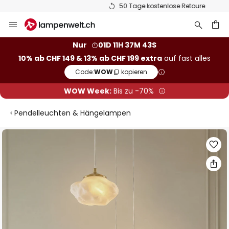
50 Tage kostenlose Retoure
Zum
Inhalt
springen
Nur
01D 11H 37M 43S
10% ab CHF 149 & 13% ab CHF 199 extra
auf fast alles
he
Code:
WOW
kopieren
WOW Week:
Bis zu -70%
Pendelleuchten & Hängelampen
Zum
Ende
der
Bildgalerie
springen